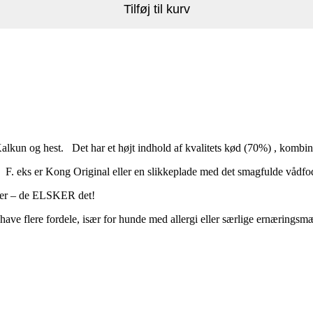
Tilføj til kurv
alkun og hest. Det har et højt indhold af kvalitets kød (70%) , kombine
yld F. eks er Kong Original eller en slikkeplade med det smagfulde vådfod
oder – de ELSKER det!
ave flere fordele, især for hunde med allergi eller særlige ernæringsm