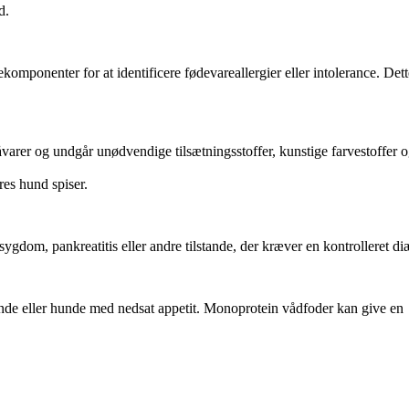
d.
omponenter for at identificere fødevareallergier eller intolerance. Det
åvarer og undgår unødvendige tilsætningsstoffer, kunstige farvestoffer 
res hund spiser.
gdom, pankreatitis eller andre tilstande, der kræver en kontrolleret di
unde eller hunde med nedsat appetit. Monoprotein vådfoder kan give en