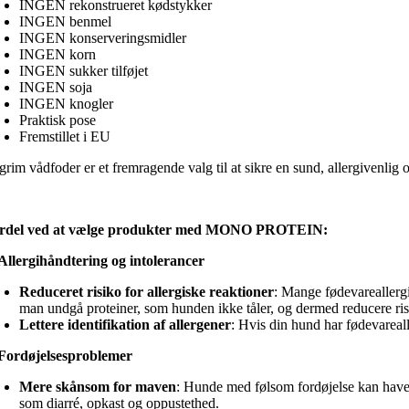
INGEN rekonstrueret kødstykker
INGEN benmel
INGEN konserveringsmidler
INGEN korn
INGEN sukker tilføjet
INGEN soja
INGEN knogler
Praktisk pose
Fremstillet i EU
egrim vådfoder er et fremragende valg til at sikre en sund, allergivenli
rdel ved at vælge produkter med MONO PROTEIN:
Allergihåndtering og intolerancer
Reduceret risiko for allergiske reaktioner
: Mange fødevareallerg
man undgå proteiner, som hunden ikke tåler, og dermed reducere risi
Lettere identifikation af allergener
: Hvis din hund har fødevarealle
Fordøjelsesproblemer
Mere skånsom for maven
: Hunde med følsom fordøjelse kan have
som diarré, opkast og oppustethed.