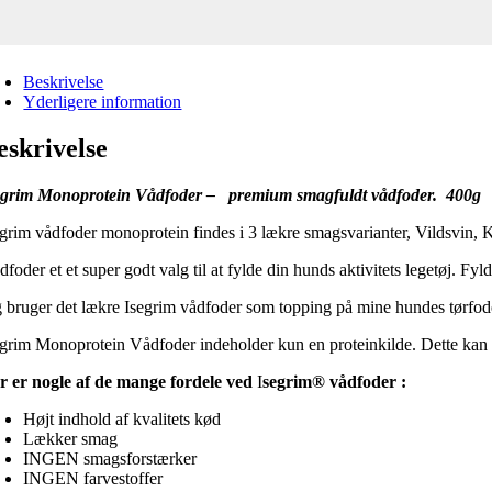
Beskrivelse
Yderligere information
eskrivelse
egrim Monoprotein Vådfoder – premium smagfuldt vådfoder. 400g
egrim vådfoder monoprotein findes i 3 lækre smagsvarianter, Vildsvin, K
foder et et super godt valg til at fylde din hunds aktivitets legetøj. F
g bruger det lækre Isegrim vådfoder som topping på mine hundes tørf
egrim Monoprotein Vådfoder indeholder kun en proteinkilde. Dette kan h
r er nogle af de mange fordele ved
I
segrim®
vådfoder :
Højt indhold af kvalitets kød
Lækker smag
INGEN smagsforstærker
INGEN farvestoffer