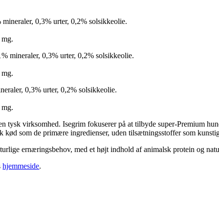
 mineraler, 0,3% urter, 0,2% solsikkeolie.
5 mg.
% mineraler, 0,3% urter, 0,2% solsikkeolie.
5 mg.
neraler, 0,3% urter, 0,2% solsikkeolie.
5 mg.
 en tysk virksomhed. Isegrim fokuserer på at tilbyde super-Premium hund
frisk kød som de primære ingredienser, uden tilsætningsstoffer som kunsti
rlige ernæringsbehov, med et højt indhold af animalsk protein og naturl
s
hjemmeside
.