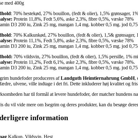
se med 400g
dhold
: 70% hestekød, 27% bouillon, (fedt & olier), 1,5% grønsager, 1%
alyse:
Protein 11,8%, Fedt 5,6%, aske 2,3%, fibre 0,5%, væske 78%
tamin D3 200 iu, Zink 25 mg, mangan 1,4 mg. kobber 0,5 mg. jod 0,7
dhold
: 70% Kalkunkød, 27% bouillon, (fedt & olier), 1,5& grønsager, 1
alyse:
Protein 11,1%, Fedt 5,8%, aske 2,3%, fibre 0,5%, væske 78%
tamin D3 200 iu, Zink 25 mg, mangan 1,4 mg. kobber 0,5 mg. jod 0,7
dhold:
70% vildsvin, 27% bouillon, (fedt & olier), 1,5% persille, 1% mi
alyse:
Protein 11,2%, Fedt 6,1%, aske 2,3%, fibre 0,5%, væske 78%.
tamin D3 200 iu, Zink 25 mg, mangan 1,4 mg. kobber 0,5 mg. jod 0,7
egrim hundefoder produceres af
Landguth Heimtiernahrung GmbH
,
fædre, ulvene, ville indtage i det fri. Dette inkluderer høj kvalitet og 
rksomheden har til formål at levere hundefoder, der matcher hundens natu
is du vil vide mere om Isegrim og deres produkter, kan du besøge dere
derligere information
mag
Kalkun, Vildsvin, Hest