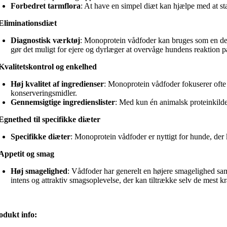
Forbedret tarmflora
: At have en simpel diæt kan hjælpe med at st
Eliminationsdiæt
Diagnostisk værktøj
: Monoprotein vådfoder kan bruges som en del a
gør det muligt for ejere og dyrlæger at overvåge hundens reaktion 
Kvalitetskontrol og enkelhed
Høj kvalitet af ingredienser
: Monoprotein vådfoder fokuserer ofte 
konserveringsmidler.
Gennemsigtige ingredienslister
: Med kun én animalsk proteinkilde o
Egnethed til specifikke diæter
Specifikke diæter
: Monoprotein vådfoder er nyttigt for hunde, der
Appetit og smag
Høj smagelighed
: Vådfoder har generelt en højere smagelighed sa
intens og attraktiv smagsoplevelse, der kan tiltrække selv de mest 
odukt info: