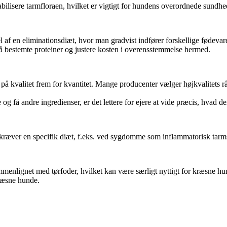
abilisere tarmfloraen, hvilket er vigtigt for hundens overordnede sundhe
f en eliminationsdiæt, hvor man gradvist indfører forskellige fødevarek
på bestemte proteiner og justere kosten i overensstemmelse hermed.
på kvalitet frem for kvantitet. Mange producenter vælger højkvalitets r
g få andre ingredienser, er det lettere for ejere at vide præcis, hvad de
 kræver en specifik diæt, f.eks. ved sygdomme som inflammatorisk tarmsy
mmenlignet med tørfoder, hvilket kan være særligt nyttigt for kræsne h
kræsne hunde.