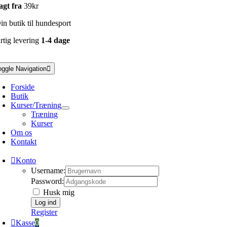
agt fra
39kr
n butik til hundesport
rtig levering
1-4 dage
oggle Navigation
Forside
Butik
Kurser/Træning
Træning
Kurser
Om os
Kontakt
Konto
Username:
Password:
Husk mig
Register
Kasse
0