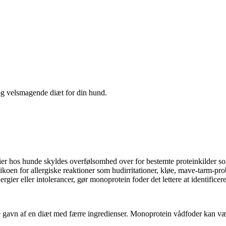
g og velsmagende diæt for din hund.
ier hos hunde skyldes overfølsomhed over for bestemte proteinkilder s
koen for allergiske reaktioner som hudirritationer, kløe, mave-tarm-pro
rgier eller intolerancer, gør monoprotein foder det lettere at identificer
 gavn af en diæt med færre ingredienser. Monoprotein vådfoder kan vær