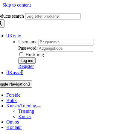
Skip to content
oducts search
Konto
Username:
Password:
Husk mig
Register
Kasse
0
oggle Navigation
Forside
Butik
Kurser/Træning
Træning
Kurser
Om os
Kontakt