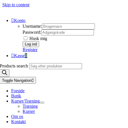
Skip to content
Konto
Username:
Password:
Husk mig
Register
Kasse
0
Products search
Toggle Navigation
Forside
Butik
Kurser/Træning
Træning
Kurser
Om os
Kontakt