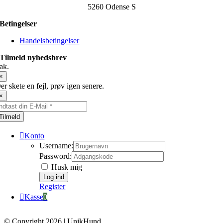
5260 Odense S
Betingelser
Handelsbetingelser
Tilmeld nyhedsbrev
ak.
×
er skete en fejl, prøv igen senere.
×
Tilmeld
Konto
Username:
Password:
Husk mig
Register
Kasse
0
© Copyright 2026 | UnikHund