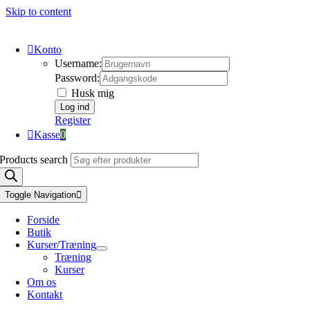
Skip to content
Konto
Username:
Password:
Husk mig
Register
Kasse
0
Products search
Toggle Navigation
Forside
Butik
Kurser/Træning
Træning
Kurser
Om os
Kontakt