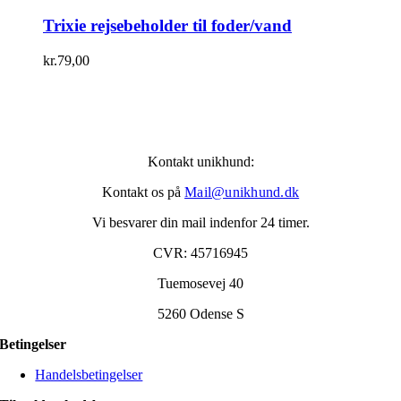
Trixie rejsebeholder til foder/vand
kr.
79,00
Kontakt unikhund:
Kontakt os på
Mail@unikhund.dk
Vi besvarer din mail indenfor 24 timer.
CVR: 45716945
Tuemosevej 40
5260 Odense S
Betingelser
Handelsbetingelser