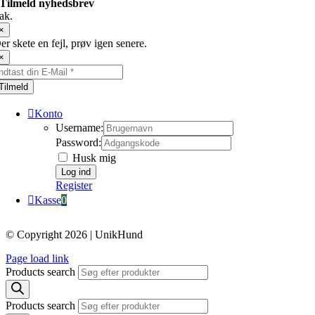
Tilmeld nyhedsbrev
ak.
×
er skete en fejl, prøv igen senere.
×
Tilmeld
Konto
Username:
Password:
Husk mig
Register
Kasse
0
© Copyright 2026 | UnikHund
Page load link
Products search
Products search