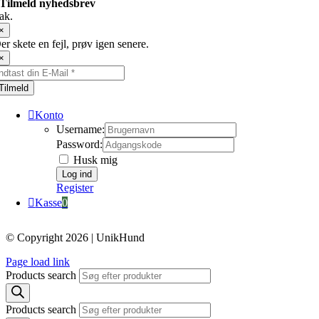
Tilmeld nyhedsbrev
ak.
×
er skete en fejl, prøv igen senere.
×
Tilmeld
Konto
Username:
Password:
Husk mig
Register
Kasse
0
© Copyright 2026 | UnikHund
Page load link
Products search
Products search