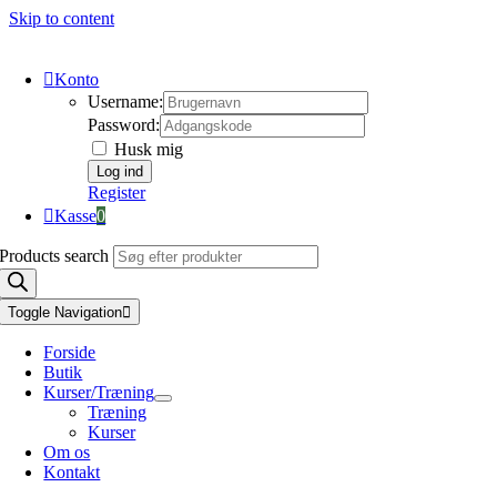
Skip to content
Konto
Username:
Password:
Husk mig
Register
Kasse
0
Products search
Toggle Navigation
Forside
Butik
Kurser/Træning
Træning
Kurser
Om os
Kontakt