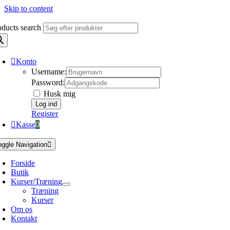
Skip to content
oducts search
Konto
Username:
Password:
Husk mig
Register
Kasse
0
oggle Navigation
Forside
Butik
Kurser/Træning
Træning
Kurser
Om os
Kontakt