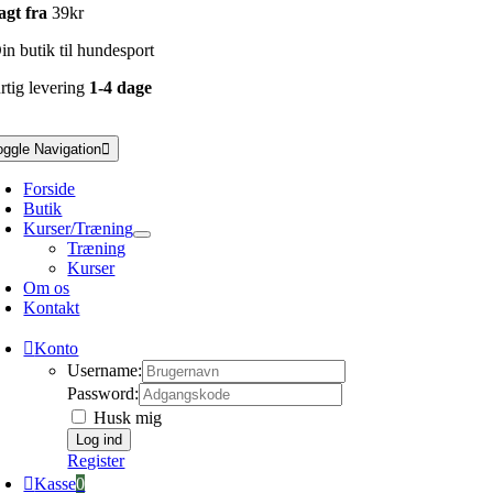
agt fra
39kr
n butik til hundesport
rtig levering
1-4 dage
oggle Navigation
Forside
Butik
Kurser/Træning
Træning
Kurser
Om os
Kontakt
Konto
Username:
Password:
Husk mig
Register
Kasse
0