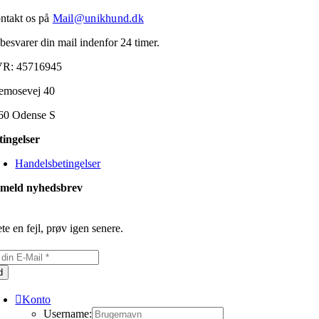
ntakt os på
Mail@unikhund.dk
 besvarer din mail indenfor 24 timer.
R: 45716945
emosevej 40
60 Odense S
tingelser
Handelsbetingelser
lmeld nyhedsbrev
te en fejl, prøv igen senere.
d
Konto
Username: