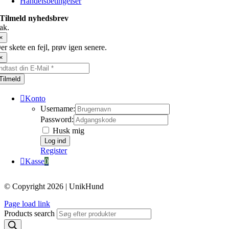
Handelsbetingelser
Tilmeld nyhedsbrev
ak.
×
er skete en fejl, prøv igen senere.
×
Tilmeld
Konto
Username:
Password:
Husk mig
Register
Kasse
0
© Copyright 2026 | UnikHund
Page load link
Products search