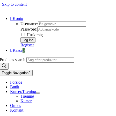
Skip to content
Konto
Username:
Password:
Husk mig
Register
Kasse
0
Products search
Toggle Navigation
Forside
Butik
Kurser/Træning
Træning
Kurser
Om os
Kontakt