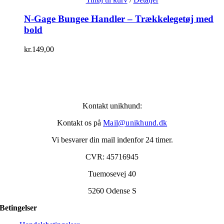
N-Gage Bungee Handler – Trækkelegetøj med
bold
kr.
149,00
Kontakt unikhund:
Kontakt os på
Mail@unikhund.dk
Vi besvarer din mail indenfor 24 timer.
CVR: 45716945
Tuemosevej 40
5260 Odense S
Betingelser