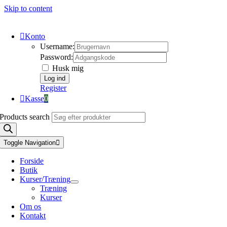
Skip to content
Konto
Username:
Password:
Husk mig
Register
Kasse
0
Products search
Toggle Navigation
Forside
Butik
Kurser/Træning
Træning
Kurser
Om os
Kontakt