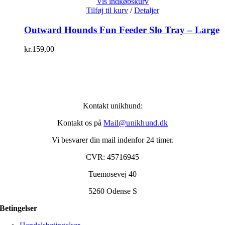
Vis indkøbskurv
Tilføj til kurv
/
Detaljer
Outward Hounds Fun Feeder Slo Tray – Large
kr.
159,00
Kontakt unikhund:
Kontakt os på
Mail@unikhund.dk
Vi besvarer din mail indenfor 24 timer.
CVR: 45716945
Tuemosevej 40
5260 Odense S
Betingelser