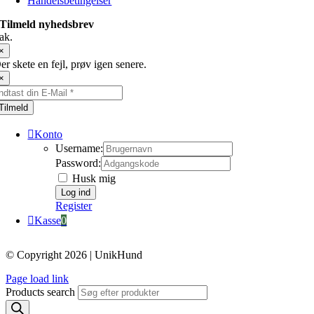
Handelsbetingelser
Tilmeld nyhedsbrev
ak.
×
er skete en fejl, prøv igen senere.
×
Tilmeld
Konto
Username:
Password:
Husk mig
Register
Kasse
0
© Copyright 2026 | UnikHund
Page load link
Products search