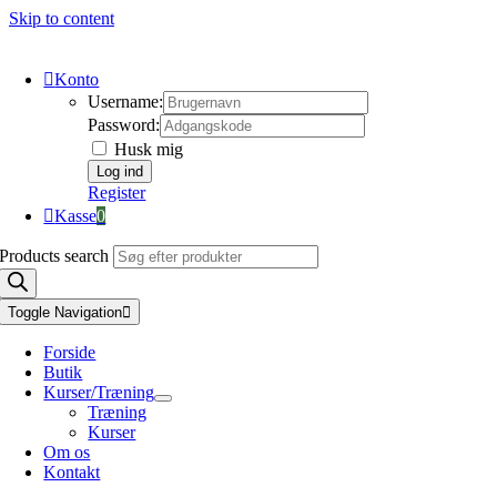
Skip to content
Konto
Username:
Password:
Husk mig
Register
Kasse
0
Products search
Toggle Navigation
Forside
Butik
Kurser/Træning
Træning
Kurser
Om os
Kontakt