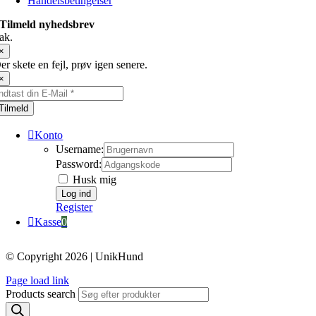
Handelsbetingelser
Tilmeld nyhedsbrev
ak.
×
er skete en fejl, prøv igen senere.
×
Tilmeld
Konto
Username:
Password:
Husk mig
Register
Kasse
0
© Copyright 2026 | UnikHund
Page load link
Products search