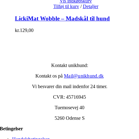
Vis indkøbskurv
Tilføj til kurv
/
Detaljer
LickiMat Wobble – Madskål til hund
kr.
129,00
Kontakt unikhund:
Kontakt os på
Mail@unikhund.dk
Vi besvarer din mail indenfor 24 timer.
CVR: 45716945
Tuemosevej 40
5260 Odense S
Betingelser