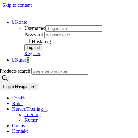
Skip to content
Konto
Username:
Password:
Husk mig
Register
Kasse
0
Products search
Toggle Navigation
Forside
Butik
Kurser/Træning
Træning
Kurser
Om os
Kontakt