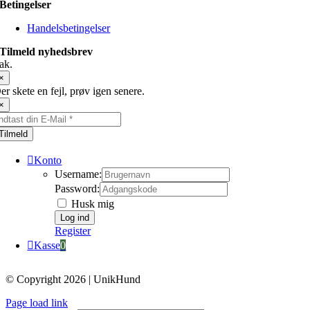
Betingelser
Handelsbetingelser
Tilmeld nyhedsbrev
ak.
×
er skete en fejl, prøv igen senere.
×
Tilmeld
Konto
Username:
Password:
Husk mig
Register
Kasse
0
© Copyright 2026 | UnikHund
Page load link