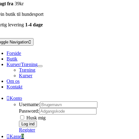
agt fra
39kr
n butik til hundesport
rtig levering
1-4 dage
oggle Navigation
Forside
Butik
Kurser/Træning
Træning
Kurser
Om os
Kontakt
Konto
Username:
Password:
Husk mig
Register
Kasse
0