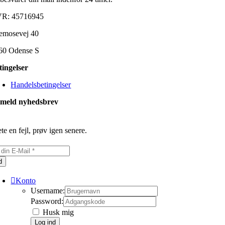
R: 45716945
emosevej 40
60 Odense S
tingelser
Handelsbetingelser
lmeld nyhedsbrev
te en fejl, prøv igen senere.
d
Konto
Username:
Password:
Husk mig