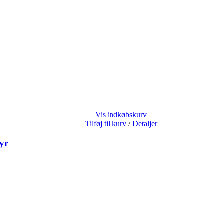
Vis indkøbskurv
Tilføj til kurv
/
Detaljer
yr