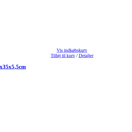
Vis indkøbskurv
Tilføj til kurv
/
Detaljer
0x35x5,5cm