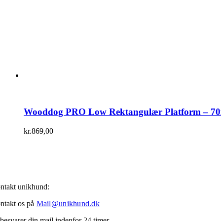
Wooddog PRO Low Rektangulær Platform – 7
kr.
869,00
ntakt unikhund:
ntakt os på
Mail@unikhund.dk
 besvarer din mail indenfor 24 timer.