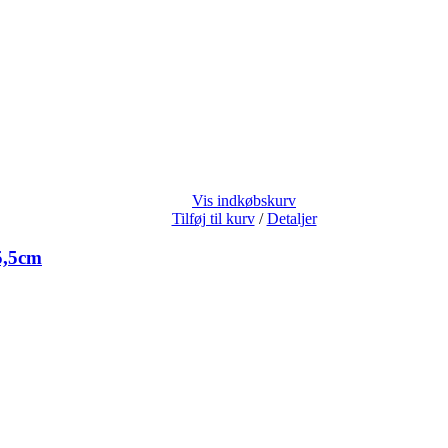
Vis indkøbskurv
Tilføj til kurv
/
Detaljer
5,5cm