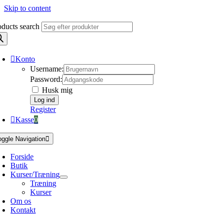
Skip to content
oducts search
Konto
Username:
Password:
Husk mig
Register
Kasse
0
oggle Navigation
Forside
Butik
Kurser/Træning
Træning
Kurser
Om os
Kontakt