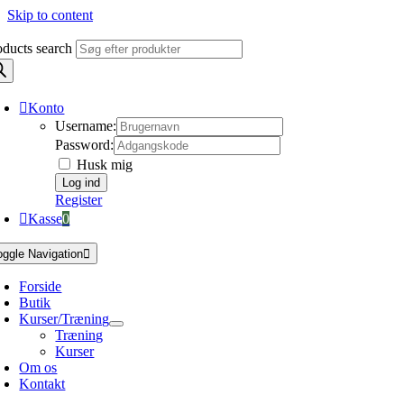
Skip to content
oducts search
Konto
Username:
Password:
Husk mig
Register
Kasse
0
oggle Navigation
Forside
Butik
Kurser/Træning
Træning
Kurser
Om os
Kontakt