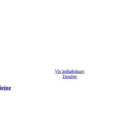
Vis indkøbskurv
Detaljer
iejne