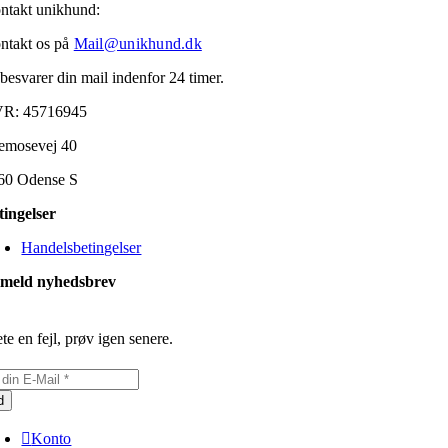
ntakt unikhund:
ntakt os på
Mail@unikhund.dk
 besvarer din mail indenfor 24 timer.
R: 45716945
emosevej 40
60 Odense S
tingelser
Handelsbetingelser
lmeld nyhedsbrev
te en fejl, prøv igen senere.
d
Konto