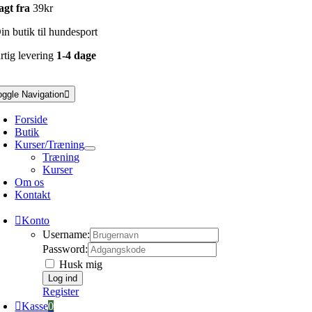
agt fra
39kr
n butik til hundesport
rtig levering
1-4 dage
oggle Navigation
Forside
Butik
Kurser/Træning
Træning
Kurser
Om os
Kontakt
Konto
Username:
Password:
Husk mig
Register
Kasse
0