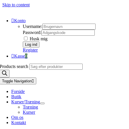
Skip to content
Konto
Username:
Password:
Husk mig
Register
Kasse
0
Products search
Toggle Navigation
Forside
Butik
Kurser/Træning
Træning
Kurser
Om os
Kontakt