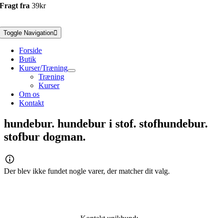
Fragt fra
39kr
Toggle Navigation
Forside
Butik
Kurser/Træning
Træning
Kurser
Om os
Kontakt
hundebur. hundebur i stof. stofhundebur.
stofbur dogman.
Der blev ikke fundet nogle varer, der matcher dit valg.