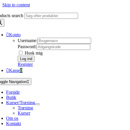
Skip to content
oducts search
Konto
Username:
Password:
Husk mig
Register
Kasse
0
oggle Navigation
Forside
Butik
Kurser/Træning
Træning
Kurser
Om os
Kontakt