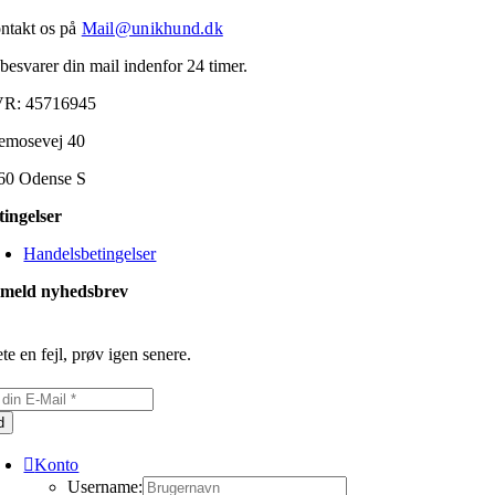
ntakt os på
Mail@unikhund.dk
 besvarer din mail indenfor 24 timer.
R: 45716945
emosevej 40
60 Odense S
tingelser
Handelsbetingelser
lmeld nyhedsbrev
te en fejl, prøv igen senere.
d
Konto
Username: