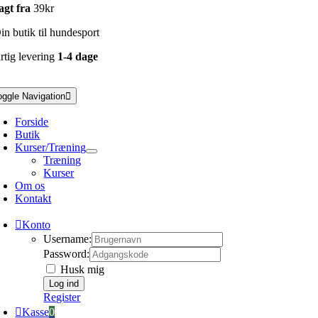
agt fra
39kr
n butik til hundesport
rtig levering
1-4 dage
oggle Navigation
Forside
Butik
Kurser/Træning
Træning
Kurser
Om os
Kontakt
Konto
Username:
Password:
Husk mig
Register
Kasse
0