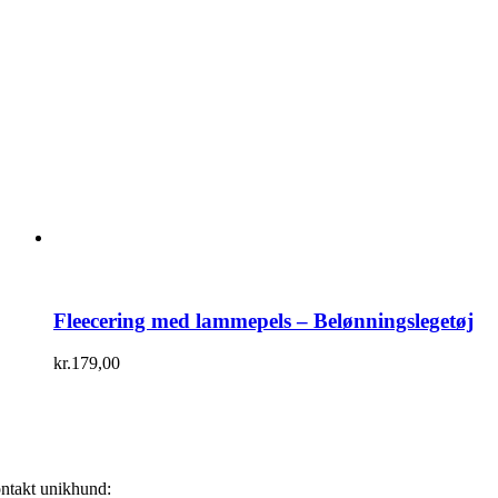
Fleecering med lammepels – Belønningslegetøj
kr.
179,00
ntakt unikhund: