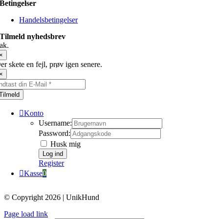
Betingelser
Handelsbetingelser
Tilmeld nyhedsbrev
ak.
×
er skete en fejl, prøv igen senere.
×
Tilmeld
Konto
Username:
Password:
Husk mig
Register
Kasse
0
© Copyright 2026 | UnikHund
Page load link