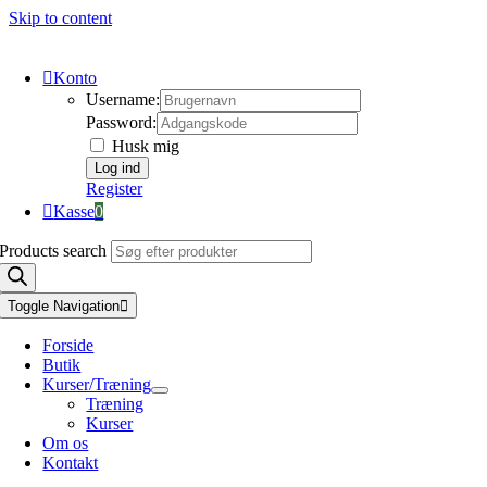
Skip to content
Konto
Username:
Password:
Husk mig
Register
Kasse
0
Products search
Toggle Navigation
Forside
Butik
Kurser/Træning
Træning
Kurser
Om os
Kontakt