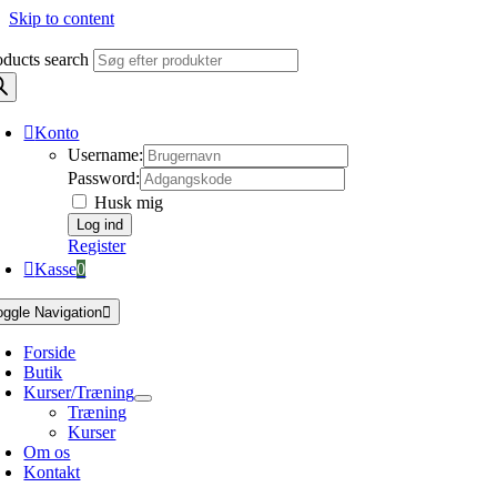
Skip to content
oducts search
Konto
Username:
Password:
Husk mig
Register
Kasse
0
oggle Navigation
Forside
Butik
Kurser/Træning
Træning
Kurser
Om os
Kontakt