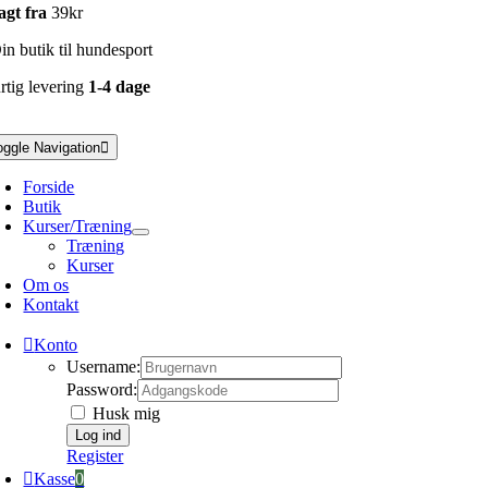
agt fra
39kr
n butik til hundesport
rtig levering
1-4 dage
oggle Navigation
Forside
Butik
Kurser/Træning
Træning
Kurser
Om os
Kontakt
Konto
Username:
Password:
Husk mig
Register
Kasse
0