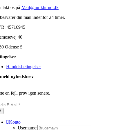
ntakt os på
Mail@unikhund.dk
 besvarer din mail indenfor 24 timer.
R: 45716945
emosevej 40
60 Odense S
tingelser
Handelsbetingelser
lmeld nyhedsbrev
te en fejl, prøv igen senere.
d
Konto
Username: