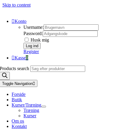
Skip to content
Konto
Username:
Password:
Husk mig
Register
Kasse
0
Products search
Toggle Navigation
Forside
Butik
Kurser/Træning
Træning
Kurser
Om os
Kontakt