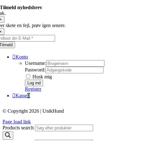
Tilmeld nyhedsbrev
ak.
×
er skete en fejl, prøv igen senere.
×
Tilmeld
Konto
Username:
Password:
Husk mig
Register
Kasse
0
© Copyright 2026 | UnikHund
Page load link
Products search