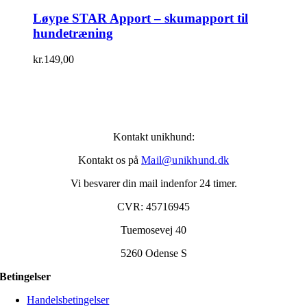
Løype STAR Apport – skumapport til
hundetræning
kr.
149,00
Kontakt unikhund:
Kontakt os på
Mail@unikhund.dk
Vi besvarer din mail indenfor 24 timer.
CVR: 45716945
Tuemosevej 40
5260 Odense S
Betingelser
Handelsbetingelser