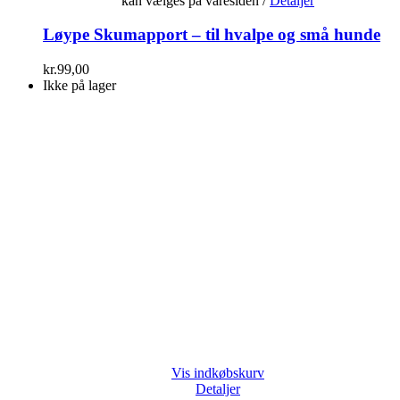
kan vælges på varesiden
/
Detaljer
Løype Skumapport – til hvalpe og små hunde
kr.
99,00
Ikke på lager
Vis indkøbskurv
Detaljer