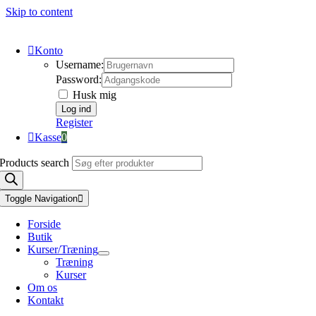
Skip to content
Konto
Username:
Password:
Husk mig
Register
Kasse
0
Products search
Toggle Navigation
Forside
Butik
Kurser/Træning
Træning
Kurser
Om os
Kontakt