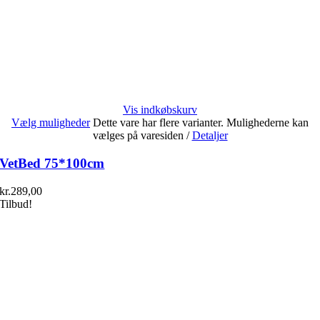
Vis indkøbskurv
Vælg muligheder
Dette vare har flere varianter. Mulighederne kan
vælges på varesiden
/
Detaljer
VetBed 75*100cm
kr.
289,00
Tilbud!