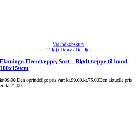
Vis indkøbskurv
Tilføj til kurv
/
Detaljer
Flamingo Fleecetæppe, Sort – Blødt tæppe til hund
100x150cm
kr.
99,00
Den oprindelige pris var: kr.99,00.
kr.
75,00
Den aktuelle pris
er: kr.75,00.