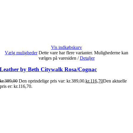
Vis indkøbskurv
Vælg muligheder
Dette vare har flere varianter. Mulighederne kan
vælges på varesiden
/
Detaljer
Leather by Beth Citywalk Rosa/Cognac
kr.
389,00
Den oprindelige pris var: kr.389,00.
kr.
116,70
Den aktuelle
pris er: kr.116,70.