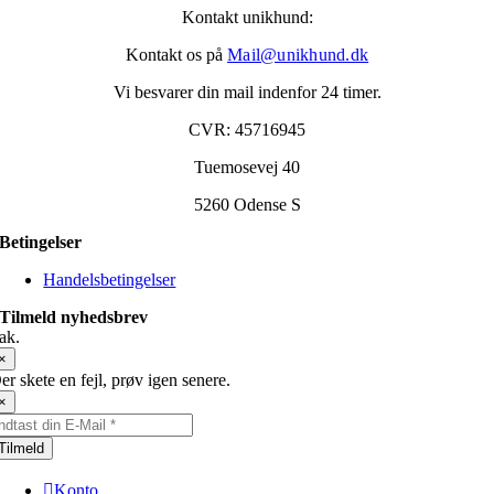
Kontakt unikhund:
Kontakt os på
Mail@unikhund.dk
Vi besvarer din mail indenfor 24 timer.
CVR: 45716945
Tuemosevej 40
5260 Odense S
Betingelser
Handelsbetingelser
Tilmeld nyhedsbrev
ak.
×
er skete en fejl, prøv igen senere.
×
Tilmeld
Konto