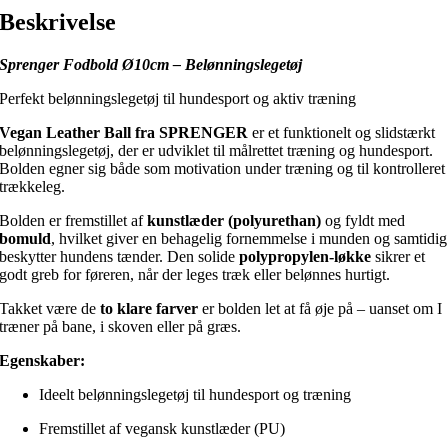
Beskrivelse
Sprenger Fodbold Ø10cm – Belønningslegetøj
Perfekt belønningslegetøj til hundesport og aktiv træning
Vegan Leather Ball fra SPRENGER
er et funktionelt og slidstærkt
belønningslegetøj, der er udviklet til målrettet træning og hundesport.
Bolden egner sig både som motivation under træning og til kontrolleret
trækkeleg.
Bolden er fremstillet af
kunstlæder (polyurethan)
og fyldt med
bomuld
, hvilket giver en behagelig fornemmelse i munden og samtidig
beskytter hundens tænder. Den solide
polypropylen-løkke
sikrer et
godt greb for føreren, når der leges træk eller belønnes hurtigt.
Takket være de
to klare farver
er bolden let at få øje på – uanset om I
træner på bane, i skoven eller på græs.
Egenskaber:
Ideelt belønningslegetøj til hundesport og træning
Fremstillet af vegansk kunstlæder (PU)