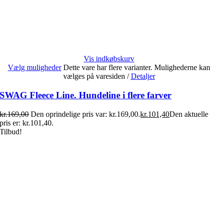
Vis indkøbskurv
Vælg muligheder
Dette vare har flere varianter. Mulighederne kan
vælges på varesiden
/
Detaljer
SWAG Fleece Line. Hundeline i flere farver
kr.
169,00
Den oprindelige pris var: kr.169,00.
kr.
101,40
Den aktuelle
pris er: kr.101,40.
Tilbud!