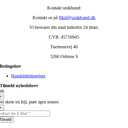
Kontakt unikhund:
Kontakt os på
Mail@unikhund.dk
Vi besvarer din mail indenfor 24 timer.
CVR: 45716945
Tuemosevej 40
5260 Odense S
Betingelser
Handelsbetingelser
Tilmeld nyhedsbrev
ak.
×
er skete en fejl, prøv igen senere.
×
Tilmeld