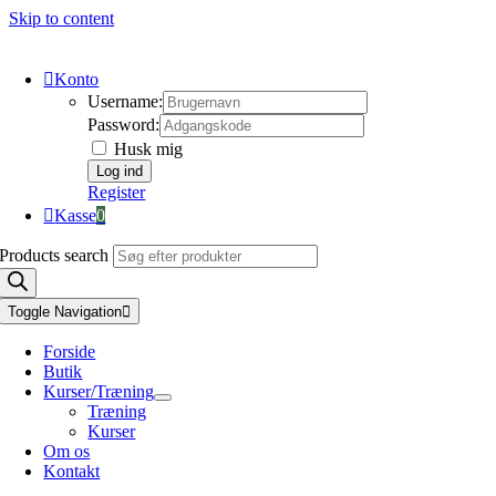
Skip to content
Konto
Username:
Password:
Husk mig
Register
Kasse
0
Products search
Toggle Navigation
Forside
Butik
Kurser/Træning
Træning
Kurser
Om os
Kontakt