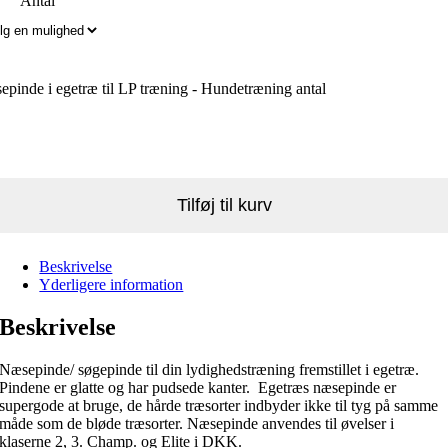
Antal
pinde i egetræ til LP træning - Hundetræning antal
Tilføj til kurv
Beskrivelse
Yderligere information
Beskrivelse
Næsepinde/ søgepinde til din lydighedstræning fremstillet i egetræ.
Pindene er glatte og har pudsede kanter. Egetræs næsepinde er
supergode at bruge, de hårde træsorter indbyder ikke til tyg på samme
måde som de bløde træsorter. Næsepinde anvendes til øvelser i
klaserne 2, 3. Champ. og Elite i DKK.