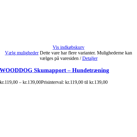
Vis indkøbskurv
Vælg muligheder
Dette vare har flere varianter. Mulighederne kan
vælges på varesiden
/
Detaljer
WOODDOG Skumapport – Hundetræning
kr.
119,00
–
kr.
139,00
Prisinterval: kr.119,00 til kr.139,00