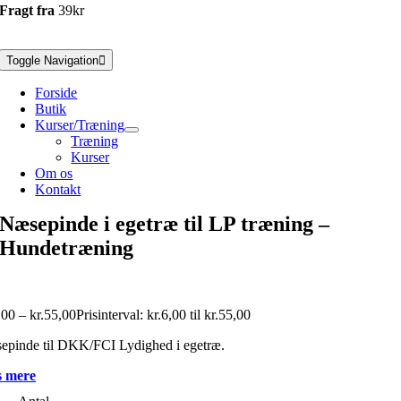
Fragt fra
39kr
Toggle Navigation
Forside
Butik
Kurser/Træning
Træning
Kurser
Om os
Kontakt
Næsepinde i egetræ til LP træning –
Hundetræning
,00
–
kr.
55,00
Prisinterval: kr.6,00 til kr.55,00
epinde til DKK/FCI Lydighed i egetræ.
 mere