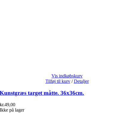
Vis indkøbskurv
Tilføj til kurv
/
Detaljer
Kunstgræs target måtte. 36x36cm.
kr.
49,00
Ikke på lager