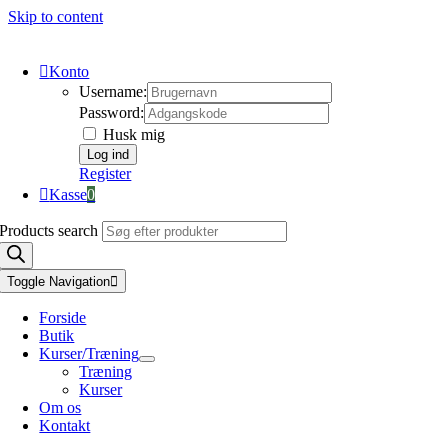
Skip to content
Konto
Username:
Password:
Husk mig
Register
Kasse
0
Products search
Toggle Navigation
Forside
Butik
Kurser/Træning
Træning
Kurser
Om os
Kontakt