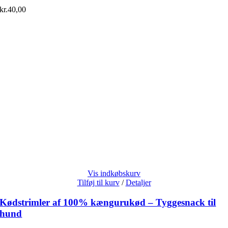
kr.
40,00
Vis indkøbskurv
Tilføj til kurv
/
Detaljer
Kødstrimler af 100% kængurukød – Tyggesnack til
hund