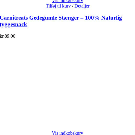
Vis indkøbskurv
Tilføj til kurv
/
Detaljer
Carnitreats Gedegumle Stænger – 100% Naturlig
tyggesnack
kr.
89,00
Vis indkøbskurv