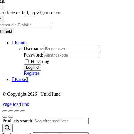
ak.
×
er skete en fejl, prøv igen senere.
×
Tilmeld
Konto
Username:
Password:
Husk mig
Register
Kasse
0
© Copyright 2026 | UnikHund
Page load link
Products search