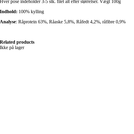
Hver pose indeholder 3-5 stk. filet alt efter størrelser. Vægt 100g
Indhold:
100% kylling
Analyse
: Råprotein 63%, Råaske 5,8%, Råfedt 4,2%, råfibre 0,9%
Related products
Ikke på lager