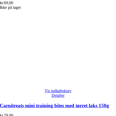
kr.
69,00
Ikke på lager
Vis indkøbskurv
Detaljer
Carnitreats mini training bites med tørret laks 150g
kr.
79,00