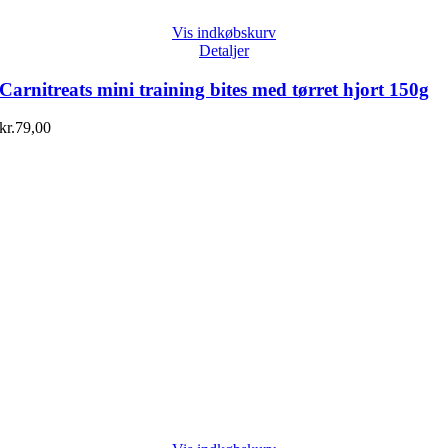
Vis indkøbskurv
Detaljer
Carnitreats mini training bites med tørret hjort 150g
kr.
79,00