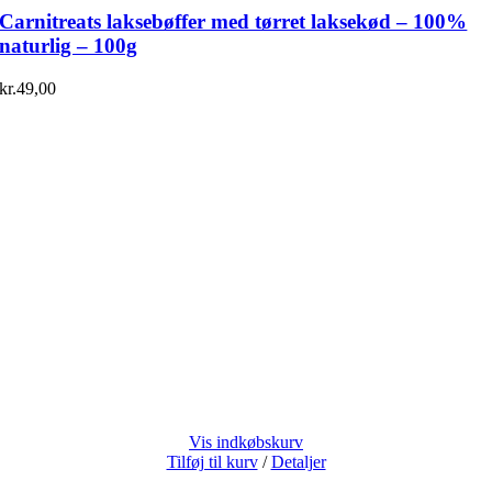
Carnitreats laksebøffer med tørret laksekød – 100%
naturlig – 100g
kr.
49,00
Vis indkøbskurv
Tilføj til kurv
/
Detaljer