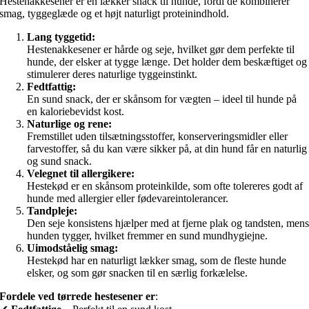
Hestenakkesener er en lækker snack til hunde, fordi de kombinerer
smag, tyggeglæde og et højt naturligt proteinindhold.
Lang tyggetid:
Hestenakkesener er hårde og seje, hvilket gør dem perfekte til
hunde, der elsker at tygge længe. Det holder dem beskæftiget og
stimulerer deres naturlige tyggeinstinkt.
Fedtfattig:
En sund snack, der er skånsom for vægten – ideel til hunde på
en kaloriebevidst kost.
Naturlige og rene:
Fremstillet uden tilsætningsstoffer, konserveringsmidler eller
farvestoffer, så du kan være sikker på, at din hund får en naturlig
og sund snack.
Velegnet til allergikere:
Hestekød er en skånsom proteinkilde, som ofte tolereres godt af
hunde med allergier eller fødevareintolerancer.
Tandpleje:
Den seje konsistens hjælper med at fjerne plak og tandsten, men
hunden tygger, hvilket fremmer en sund mundhygiejne.
Uimodståelig smag:
Hestekød har en naturligt lækker smag, som de fleste hunde
elsker, og som gør snacken til en særlig forkælelse.
Fordele ved tørrede hestesener er
: