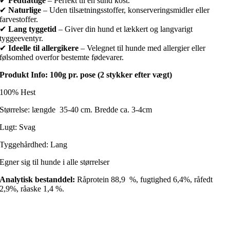
✔
Fedtfattige
– Perfekt til en sund kost.
✔
Naturlige
– Uden tilsætningsstoffer, konserveringsmidler eller
farvestoffer.
✔
Lang tyggetid
– Giver din hund et lækkert og langvarigt
tyggeeventyr.
✔
Ideelle til allergikere
– Velegnet til hunde med allergier eller
følsomhed overfor bestemte fødevarer.
Produkt Info: 100g pr. pose (2 stykker efter vægt)
100% Hest
Størrelse: længde 35-40 cm. Bredde ca. 3-4cm
Lugt: Svag
Tyggehårdhed: Lang
Egner sig til hunde i alle størrelser
Analytisk bestanddel:
Råprotein 88,9 %, fugtighed 6,4%, råfedt
2,9%, råaske 1,4 %.