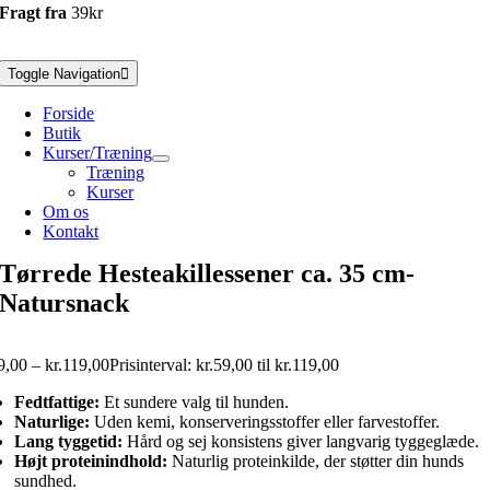
Fragt fra
39kr
Toggle Navigation
Forside
Butik
Kurser/Træning
Træning
Kurser
Om os
Kontakt
Tørrede Hesteakillessener ca. 35 cm-
Natursnack
9,00
–
kr.
119,00
Prisinterval: kr.59,00 til kr.119,00
Fedtfattige:
Et sundere valg til hunden.
Naturlige:
Uden kemi, konserveringsstoffer eller farvestoffer.
Lang tyggetid:
Hård og sej konsistens giver langvarig tyggeglæde.
Højt proteinindhold:
Naturlig proteinkilde, der støtter din hunds
sundhed.