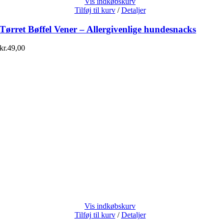
Vis indkøbskurv
Tilføj til kurv
/
Detaljer
Tørret Bøffel Vener – Allergivenlige hundesnacks
kr.
49,00
Vis indkøbskurv
Tilføj til kurv
/
Detaljer