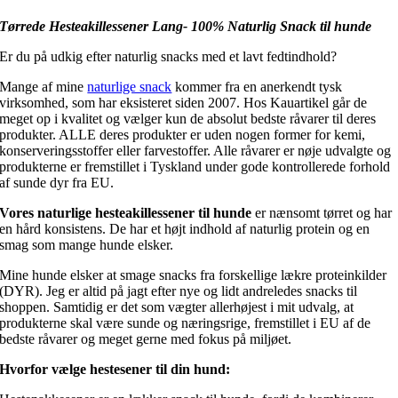
Tørrede Hesteakillessener Lang- 100% Naturlig Snack til hunde
Er du på udkig efter naturlig snacks med et lavt fedtindhold?
Mange af mine
naturlige snack
kommer fra en anerkendt tysk
virksomhed, som har eksisteret siden 2007. Hos Kauartikel går de
meget op i kvalitet og vælger kun de absolut bedste råvarer til deres
produkter. ALLE deres produkter er uden nogen former for kemi,
konserveringsstoffer eller farvestoffer. Alle råvarer er nøje udvalgte og
produkterne er fremstillet i Tyskland under gode kontrollerede forhold
af sunde dyr fra EU.
Vores naturlige hesteakillessener til hunde
er nænsomt tørret og har
en hård konsistens. De har et højt indhold af naturlig protein og en
smag som mange hunde elsker.
Mine hunde elsker at smage snacks fra forskellige lækre proteinkilder
(DYR). Jeg er altid på jagt efter nye og lidt andreledes snacks til
shoppen. Samtidig er det som vægter allerhøjest i mit udvalg, at
produkterne skal være sunde og næringsrige, fremstillet i EU af de
bedste råvarer og meget gerne med fokus på miljøet.
Hvorfor vælge hestesener til din hund: