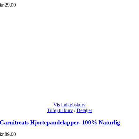
kr.
29,00
Vis indkøbskurv
Tilføj til kurv
/
Detaljer
Carnitreats Hjortepandelapper- 100% Naturlig
kr.
89,00