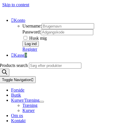
Skip to content
Konto
Username:
Password:
Husk mig
Register
Kasse
0
Products search
Toggle Navigation
Forside
Butik
Kurser/Træning
Træning
Kurser
Om os
Kontakt