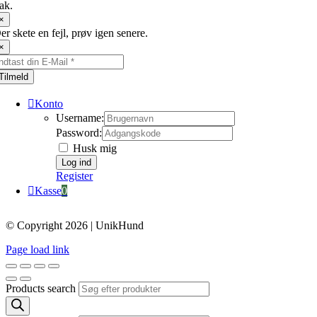
ak.
×
er skete en fejl, prøv igen senere.
×
Tilmeld
Konto
Username:
Password:
Husk mig
Register
Kasse
0
© Copyright 2026 | UnikHund
Page load link
Products search