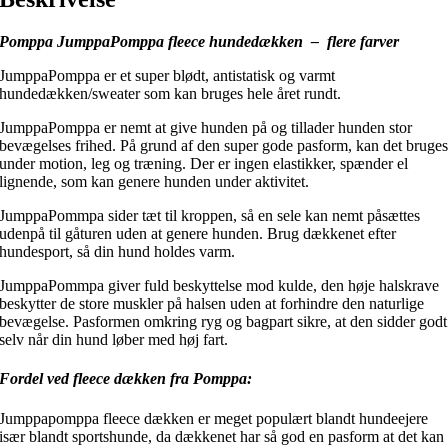
Pomppa JumppaPomppa fleece hundedækken – flere farver
JumppaPomppa er et super blødt, antistatisk og varmt
hundedækken/sweater som kan bruges hele året rundt.
JumppaPomppa er nemt at give hunden på og tillader hunden stor
bevægelses frihed. På grund af den super gode pasform, kan det bruge
under motion, leg og træning. Der er ingen elastikker, spænder el
lignende, som kan genere hunden under aktivitet.
JumppaPommpa sider tæt til kroppen, så en sele kan nemt påsættes
udenpå til gåturen uden at genere hunden. Brug dækkenet efter
hundesport, så din hund holdes varm.
JumppaPommpa giver fuld beskyttelse mod kulde, den høje halskrave
beskytter de store muskler på halsen uden at forhindre den naturlige
bevægelse. Pasformen omkring ryg og bagpart sikre, at den sidder godt
selv når din hund løber med høj fart.
Fordel ved fleece dækken fra Pomppa:
Jumppapomppa fleece dækken er meget populært blandt hundeejere
især blandt sportshunde, da dækkenet har så god en pasform at det kan