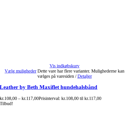
Vis indkøbskurv
Vælg muligheder
Dette vare har flere varianter. Mulighederne kan
vælges på varesiden
/
Detaljer
Leather by Beth Maxiflet hundehalsbånd
kr.
108,00
–
kr.
117,00
Prisinterval: kr.108,00 til kr.117,00
Tilbud!