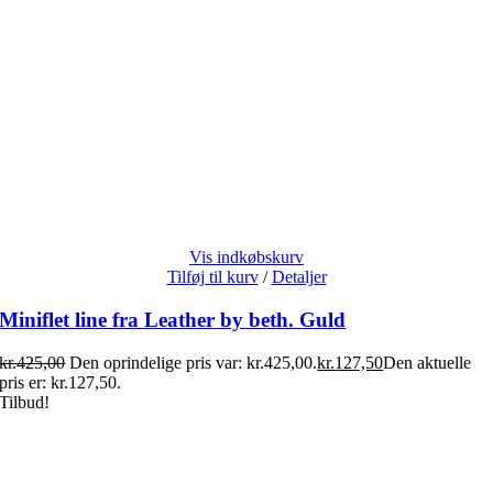
Vis indkøbskurv
Tilføj til kurv
/
Detaljer
Miniflet line fra Leather by beth. Guld
kr.
425,00
Den oprindelige pris var: kr.425,00.
kr.
127,50
Den aktuelle
pris er: kr.127,50.
Tilbud!