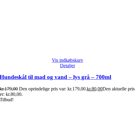
Vis indkøbskurv
Detaljer
Hundeskål til mad og vand – lys grå – 700ml
kr.
179,00
Den oprindelige pris var: kr.179,00.
kr.
80,00
Den aktuelle pris
er: kr.80,00.
Tilbud!