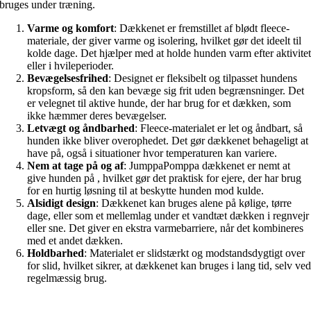
bruges under træning.
Varme og komfort
: Dækkenet er fremstillet af blødt fleece-
materiale, der giver varme og isolering, hvilket gør det ideelt til
kolde dage. Det hjælper med at holde hunden varm efter aktivite
eller i hvileperioder.
Bevægelsesfrihed
: Designet er fleksibelt og tilpasset hundens
kropsform, så den kan bevæge sig frit uden begrænsninger. Det
er velegnet til aktive hunde, der har brug for et dækken, som
ikke hæmmer deres bevægelser.
Letvægt og åndbarhed
: Fleece-materialet er let og åndbart, så
hunden ikke bliver overophedet. Det gør dækkenet behageligt at
have på, også i situationer hvor temperaturen kan variere.
Nem at tage på og af
: JumppaPomppa dækkenet er nemt at
give hunden på , hvilket gør det praktisk for ejere, der har brug
for en hurtig løsning til at beskytte hunden mod kulde.
Alsidigt design
: Dækkenet kan bruges alene på kølige, tørre
dage, eller som et mellemlag under et vandtæt dækken i regnvejr
eller sne. Det giver en ekstra varmebarriere, når det kombineres
med et andet dækken.
Holdbarhed
: Materialet er slidstærkt og modstandsdygtigt over
for slid, hvilket sikrer, at dækkenet kan bruges i lang tid, selv ve
regelmæssig brug.