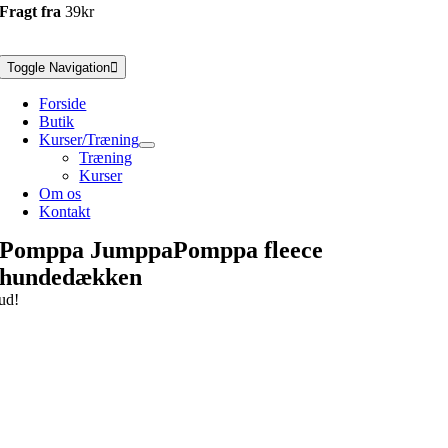
Fragt fra
39kr
Toggle Navigation
Forside
Butik
Kurser/Træning
Træning
Kurser
Om os
Kontakt
Pomppa JumppaPomppa fleece
hundedækken
ud!