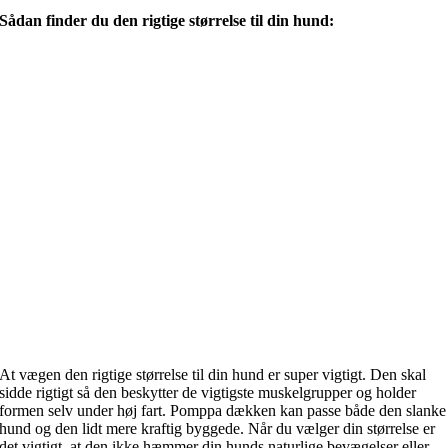
Sådan finder du den rigtige størrelse til din hund:
At vægen den rigtige størrelse til din hund er super vigtigt. Den skal
sidde rigtigt så den beskytter de vigtigste muskelgrupper og holder
formen selv under høj fart. Pomppa dækken kan passe både den slanke
hund og den lidt mere kraftig byggede. Når du vælger din størrelse er
det vigtigt, at den ikke hæmmer din hunds naturlige bevægelser eller