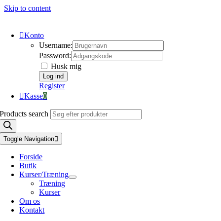
Skip to content
Konto
Username:
Password:
Husk mig
Register
Kasse
0
Products search
Toggle Navigation
Forside
Butik
Kurser/Træning
Træning
Kurser
Om os
Kontakt