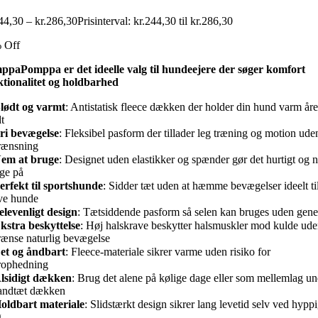
44,30
–
kr.
286,30
Prisinterval: kr.244,30 til kr.286,30
 Off
ppaPomppa er det ideelle valg til hundeejere der søger komfort
ktionalitet og holdbarhed
lødt og varmt
: Antistatisk fleece dækken der holder din hund varm åre
t
ri bevægelse
: Fleksibel pasform der tillader leg træning og motion ude
rænsning
em at bruge
: Designet uden elastikker og spænder gør det hurtigt og 
age på
erfekt til sportshunde
: Sidder tæt uden at hæmme bevægelser ideelt ti
ve hunde
elevenligt design
: Tætsiddende pasform så selen kan bruges uden gene
kstra beskyttelse
: Høj halskrave beskytter halsmuskler mod kulde ude
ænse naturlig bevægelse
et og åndbart
: Fleece-materiale sikrer varme uden risiko for
rophedning
lsidigt dækken
: Brug det alene på kølige dage eller som mellemlag un
vandtæt dækken
oldbart materiale
: Slidstærkt design sikrer lang levetid selv ved hypp
g