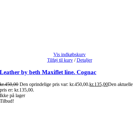
Vis indkøbskurv
Tilføj til kurv
/
Detaljer
Leather by beth Maxiflet line. Cognac
kr.
450,00
Den oprindelige pris var: kr.450,00.
kr.
135,00
Den aktuelle
pris er: kr.135,00.
Ikke på lager
Tilbud!