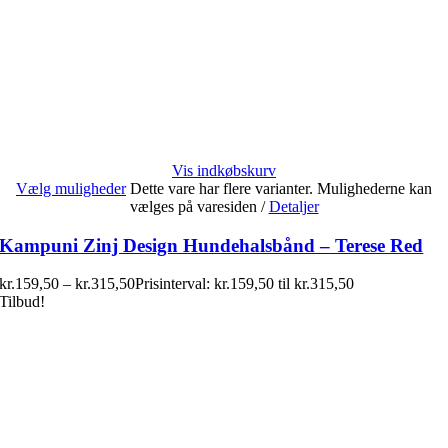
Vis indkøbskurv
Vælg muligheder
Dette vare har flere varianter. Mulighederne kan
vælges på varesiden
/
Detaljer
Kampuni Zinj Design Hundehalsbånd – Terese Red
kr.
159,50
–
kr.
315,50
Prisinterval: kr.159,50 til kr.315,50
Tilbud!