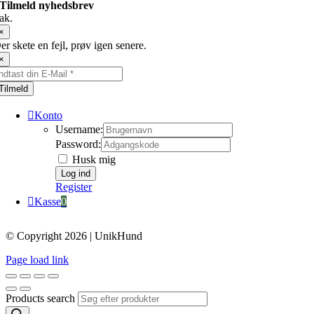
Tilmeld nyhedsbrev
ak.
×
er skete en fejl, prøv igen senere.
×
Tilmeld
Konto
Username:
Password:
Husk mig
Register
Kasse
0
© Copyright 2026 | UnikHund
Page load link
Products search