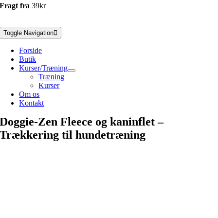
Fragt fra
39kr
Toggle Navigation
Forside
Butik
Kurser/Træning
Træning
Kurser
Om os
Kontakt
Doggie-Zen Fleece og kaninflet –
Trækkering til hundetræning