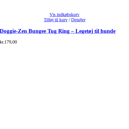
Vis indkøbskurv
Tilføj til kurv
/
Detaljer
Doggie-Zen Bungee Tug Ring – Legetøj til hunde
kr.
179,00