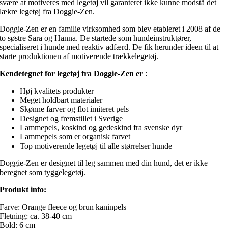
svære at motiveres med legetøj vil garanteret ikke kunne modstå det
lækre legetøj fra Doggie-Zen.
Doggie-Zen er en familie virksomhed som blev etableret i 2008 af de
to søstre Sara og Hanna. De startede som hundeinstruktører,
specialiseret i hunde med reaktiv adfærd. De fik herunder ideen til at
starte produktionen af motiverende trækkelegetøj.
Kendetegnet for legetøj fra Doggie-Zen er
:
Høj kvalitets produkter
Meget holdbart materialer
Skønne farver og flot imiteret pels
Designet og fremstillet i Sverige
Lammepels, koskind og gedeskind fra svenske dyr
Lammepels som er organisk farvet
Top motiverende legetøj til alle størrelser hunde
Doggie-Zen er designet til leg sammen med din hund, det er ikke
beregnet som tyggelegetøj.
Produkt info:
Farve: Orange fleece og brun kaninpels
Fletning: ca. 38-40 cm
Bold: 6 cm