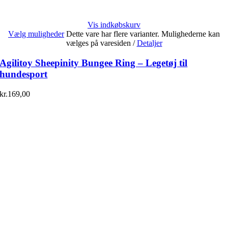
Vis indkøbskurv
Vælg muligheder
Dette vare har flere varianter. Mulighederne kan
vælges på varesiden
/
Detaljer
Agilitoy Sheepinity Bungee Ring – Legetøj til
hundesport
kr.
169,00