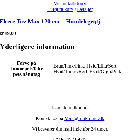
Vis indkøbskurv
Tilføj til kurv
/
Detaljer
Fleece Tov Max 120 cm – Hundelegetøj
kr.
89,00
Yderligere information
Farve på
Brun/Pink/Pink, Hvid/Lilla/Sort,
lammepels/fake
Hvid/Turkis/Rød, Hvid/Grøn/Pink
pels/håndtag
Kontakt unikhund:
Kontakt os på
Mail@unikhund.dk
Vi besvarer din mail indenfor 24 timer.
CVR: 45716945