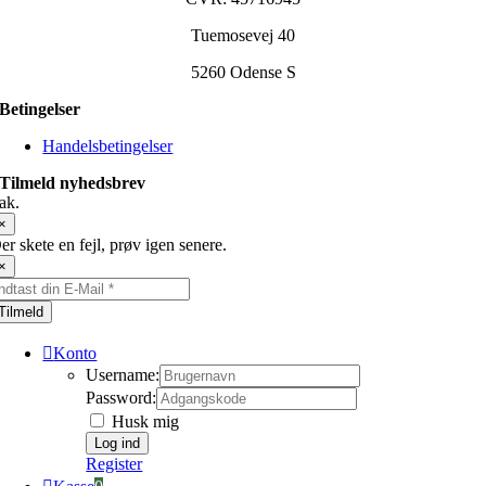
Tuemosevej 40
5260 Odense S
Betingelser
Handelsbetingelser
Tilmeld nyhedsbrev
ak.
×
er skete en fejl, prøv igen senere.
×
Tilmeld
Konto
Username:
Password:
Husk mig
Register