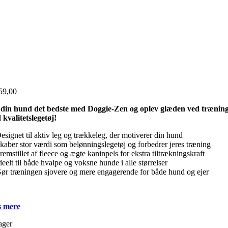
59,00
 din hund det bedste med Doggie-Zen og oplev glæden ved trænin
kvalitetslegetøj!
signet til aktiv leg og trækkeleg, der motiverer din hund
aber stor værdi som belønningslegetøj og forbedrer jeres træning
emstillet af fleece og ægte kaninpels for ekstra tiltrækningskraft
eelt til både hvalpe og voksne hunde i alle størrelser
r træningen sjovere og mere engagerende for både hund og ejer
 mere
ager