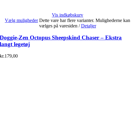
Vis indkøbskurv
Vælg muligheder
Dette vare har flere varianter. Mulighederne kan
vælges på varesiden
/
Detaljer
Doggie-Zen Octopus Sheepskind Chaser – Ekstra
langt legetøj
kr.
179,00