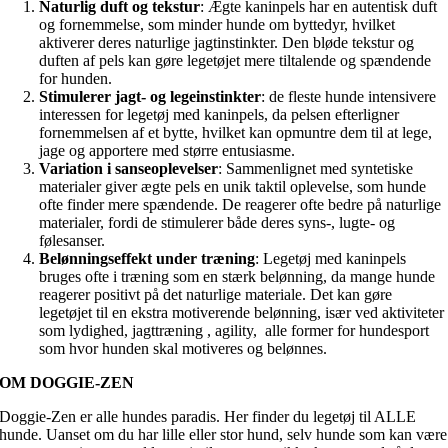
Naturlig duft og tekstur
: Ægte kaninpels har en autentisk duft
og fornemmelse, som minder hunde om byttedyr, hvilket
aktiverer deres naturlige jagtinstinkter. Den bløde tekstur og
duften af pels kan gøre legetøjet mere tiltalende og spændende
for hunden.
Stimulerer jagt- og legeinstinkter
: de fleste hunde intensivere
interessen for legetøj med kaninpels, da pelsen efterligner
fornemmelsen af et bytte, hvilket kan opmuntre dem til at lege,
jage og apportere med større entusiasme.
Variation i sanseoplevelser
: Sammenlignet med syntetiske
materialer giver ægte pels en unik taktil oplevelse, som hunde
ofte finder mere spændende. De reagerer ofte bedre på naturlige
materialer, fordi de stimulerer både deres syns-, lugte- og
følesanser.
Belønningseffekt under træning
: Legetøj med kaninpels
bruges ofte i træning som en stærk belønning, da mange hunde
reagerer positivt på det naturlige materiale. Det kan gøre
legetøjet til en ekstra motiverende belønning, især ved aktiviteter
som lydighed, jagttræning , agility, alle former for hundesport
som hvor hunden skal motiveres og belønnes.
OM DOGGIE-ZEN
Doggie-Zen er alle hundes paradis. Her finder du legetøj til ALLE
hunde. Uanset om du har lille eller stor hund, selv hunde som kan være