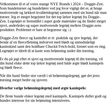
Velkommen til et af vores mange NYE Brands i 2024 – Doggie-Zen.
Som hundetræner og hundefører ved jeg hvor vigtigt det er, at bruge
motiverende og lækkert kvalitetslegetøj sammen med sin hund når man
træner. Jeg er meget begejstret for det top lækre legetøj fra Doggie-
Zen. Legetøjet er fremstillet i super gode materialer og du finder meget
sjovt, anderledes og super motiverende legetøj mellem Doggie-zens
produkter. Problemet er bare at begrænse sig :-)
Doggie-Zen fleece og kaninflet er et praktisk og sjov legetøj, der
består af en fleecefletning indvævet med blødt og uimodståeligt
kaninskind samt den holdbare Chuckit Fetch-bold, formet som en ring.
Legetøjet er ideelt til at kaste som belønning under din træning.
Er du på jagt efter et sjovt og mortiverende legetøj til din træning, vil
din hund elske dette top lækre legetøj med både ægte blødt kaninpels
og blødt fleece.
Når din hund finder stor værdi i sit belønningslegetøj, gør det jeres
træning meget bedre og sjovere.
Hvorfor vælge belønningslegetøj med ægte kaninpels:
De fleste hunde elsker legetøj med kaninpels. Kaninpels dufter godt og
hundes interesse for sin belønning intensiveres.