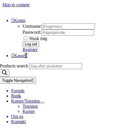
Skip to content
Konto
Username:
Password:
Husk mig
Register
Kasse
0
Products search
Toggle Navigation
Forside
Butik
Kurser/Træning
Træning
Kurser
Om os
Kontakt