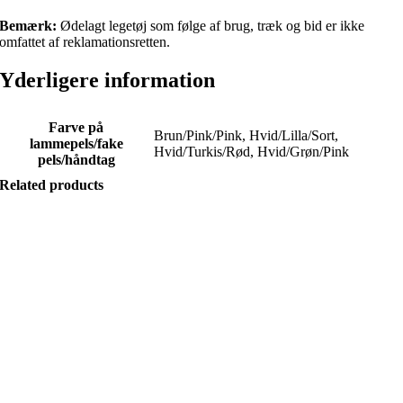
Bemærk:
Ødelagt legetøj som følge af brug, træk og bid er ikke
omfattet af reklamationsretten.
Yderligere information
Farve på
Brun/Pink/Pink, Hvid/Lilla/Sort,
lammepels/fake
Hvid/Turkis/Rød, Hvid/Grøn/Pink
pels/håndtag
Related products