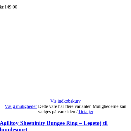
kr.
149,00
Vis indkøbskurv
Vælg muligheder
Dette vare har flere varianter. Mulighederne kan
vælges på varesiden
/
Detaljer
Agilitoy Sheepinity Bungee Ring – Legetøj til
hundesport