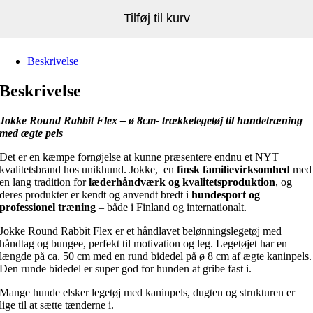
Tilføj til kurv
Beskrivelse
Beskrivelse
Jokke Round Rabbit Flex – ø 8cm- trækkelegetøj til hundetræning
med ægte pels
Det er en kæmpe fornøjelse at kunne præsentere endnu et NYT
kvalitetsbrand hos unikhund. Jokke, en
finsk familievirksomhed
med
en lang tradition for
læderhåndværk og kvalitetsproduktion
, og
deres produkter er kendt og anvendt bredt i
hundesport og
professionel træning
– både i Finland og internationalt.
Jokke Round Rabbit Flex er et håndlavet belønningslegetøj med
håndtag og bungee, perfekt til motivation og leg. Legetøjet har en
længde på ca. 50 cm med en rund bidedel på ø 8 cm af ægte kaninpels.
Den runde bidedel er super god for hunden at gribe fast i.
Mange hunde elsker legetøj med kaninpels, dugten og strukturen er
lige til at sætte tænderne i.