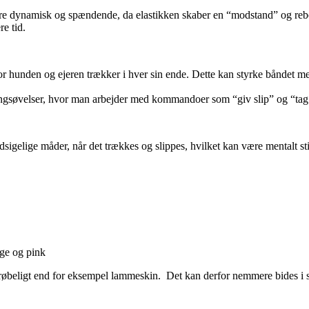
re dynamisk og spændende, da elastikken skaber en “modstand” og rebo
e tid.
 hvor hunden og ejeren trækker i hver sin ende. Dette kan styrke båndet
ingsøvelser, hvor man arbejder med kommandoer som “giv slip” og “tag 
sigelige måder, når det trækkes og slippes, hvilket kan være mentalt s
nge og pink
øbeligt end for eksempel lammeskin. Det kan derfor nemmere bides i styk