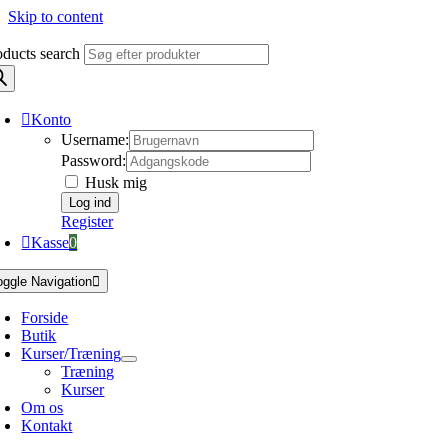
Skip to content
oducts search
Konto
Username:
Password:
Husk mig
Register
Kasse
0
oggle Navigation
Forside
Butik
Kurser/Træning
Træning
Kurser
Om os
Kontakt