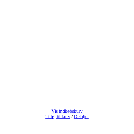
Vis indkøbskurv
Tilføj til kurv
/
Detaljer