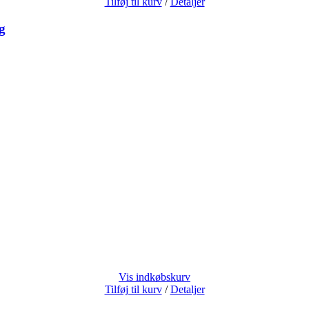
Tilføj til kurv
/
Detaljer
g
Vis indkøbskurv
Tilføj til kurv
/
Detaljer