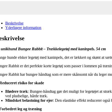
Beskrivelse
Yderligere information
eskrivelse
 unikhund Bungee Rabbit – Trækkelegetøj med kaninpels. 54 cm
nge hunde elsker legetøj med kaninpels, det er lækkert og skønt at sætt
ngee Rabbit er det perfekte korte legetøj som passer i lommen på trænin
ngee Rabbit har bungee håndtag som er mere skånsomt når du leger med
Reduceret risiko for skade
Blødere træk
: Bungee-håndtag gør det muligt for legetøjet at str
ved pludselige, hårde træk.
Mindsket belastning for ejer
: Den elastiske effekt reducerer også
Forbedret leg og træning