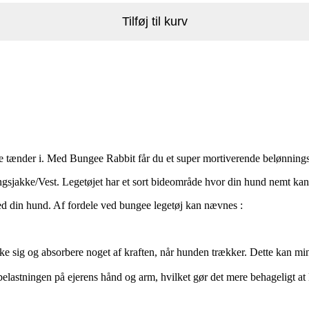
Tilføj til kurv
e tænder i. Med Bungee Rabbit får du et super mortiverende belønningsl
gsjakke/Vest. Legetøjet har et sort bideområde hvor din hund nemt kan f
 din hund. Af fordele ved bungee legetøj kan nævnes :
ække sig og absorbere noget af kraften, når hunden trækker. Dette kan m
 belastningen på ejerens hånd og arm, hvilket gør det mere behageligt a