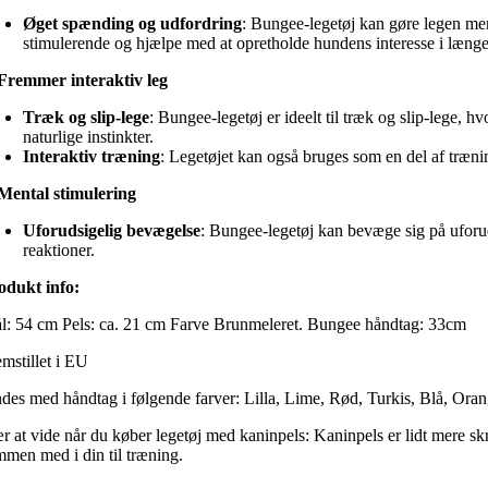
Øget spænding og udfordring
: Bungee-legetøj kan gøre legen me
stimulerende og hjælpe med at opretholde hundens interesse i længer
Fremmer interaktiv leg
Træk og slip-lege
: Bungee-legetøj er ideelt til træk og slip-lege,
naturlige instinkter.
Interaktiv træning
: Legetøjet kan også bruges som en del af træn
Mental stimulering
Uforudsigelig bevægelse
: Bungee-legetøj kan bevæge sig på uforud
reaktioner.
odukt info:
l: 54 cm Pels: ca. 21 cm Farve Brunmeleret. Bungee håndtag: 33cm
emstillet i EU
ndes med håndtag i følgende farver: Lilla, Lime, Rød, Turkis, Blå, Ora
r at vide når du køber legetøj med kaninpels: Kaninpels er lidt mere skr
mmen med i din til træning.