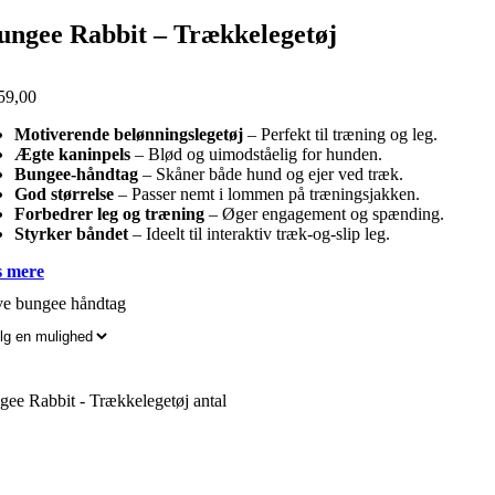
ungee Rabbit – Trækkelegetøj
59,00
Motiverende belønningslegetøj
– Perfekt til træning og leg.
Ægte kaninpels
– Blød og uimodståelig for hunden.
Bungee-håndtag
– Skåner både hund og ejer ved træk.
God størrelse
– Passer nemt i lommen på træningsjakken.
Forbedrer leg og træning
– Øger engagement og spænding.
Styrker båndet
– Ideelt til interaktiv træk-og-slip leg.
 mere
ve bungee håndtag
ee Rabbit - Trækkelegetøj antal