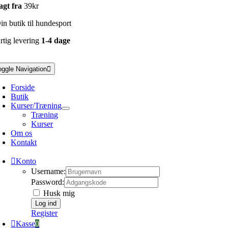
agt fra
39kr
n butik til hundesport
rtig levering
1-4 dage
oggle Navigation
Forside
Butik
Kurser/Træning
Træning
Kurser
Om os
Kontakt
Konto
Username:
Password:
Husk mig
Register
Kasse
0