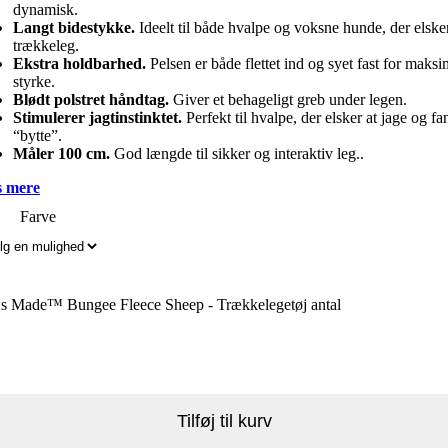
dynamisk.
Langt bidestykke.
Ideelt til både hvalpe og voksne hunde, der elske
trækkeleg.
Ekstra holdbarhed.
Pelsen er både flettet ind og syet fast for maksi
styrke.
Blødt polstret håndtag.
Giver et behageligt greb under legen.
Stimulerer jagtinstinktet.
Perfekt til hvalpe, der elsker at jage og fa
“bytte”.
Måler 100 cm.
God længde til sikker og interaktiv leg..
 mere
Farve
s Made™ Bungee Fleece Sheep - Trækkelegetøj antal
Tilføj til kurv