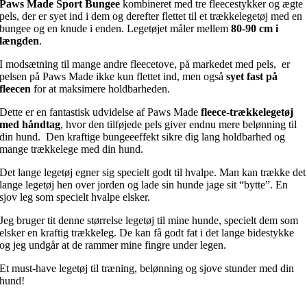
Paws Made Sport Bungee
kombineret med tre fleecestykker og ægte
pels, der er syet ind i dem og derefter flettet til et trækkelegetøj med en
bungee og en knude i enden. Legetøjet måler mellem
80-90 cm i
længden
.
I modsætning til mange andre fleecetove, på markedet med pels, er
pelsen på Paws Made ikke kun flettet ind, men også
syet fast på
fleecen
for at maksimere holdbarheden.
Dette er en fantastisk udvidelse af Paws Made
fleece-trækkelegetøj
med håndtag
, hvor den tilføjede pels giver endnu mere belønning til
din hund. Den kraftige bungeeeffekt sikre dig lang holdbarhed og
mange trækkelege med din hund.
Det lange legetøj egner sig specielt godt til hvalpe. Man kan trække det
lange legetøj hen over jorden og lade sin hunde jage sit “bytte”. En
sjov leg som specielt hvalpe elsker.
Jeg bruger tit denne størrelse legetøj til mine hunde, specielt dem som
elsker en kraftig trækkeleg. De kan få godt fat i det lange bidestykke
og jeg undgår at de rammer mine fingre under legen.
Et must-have legetøj til træning, belønning og sjove stunder med din
hund!