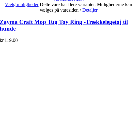
Vælg muligheder
Dette vare har flere varianter. Mulighederne kan
vælges på varesiden
/
Detaljer
Zayma Craft Mop Tug Toy Ring -Trækkelegetøj til
hunde
kr.
119,00