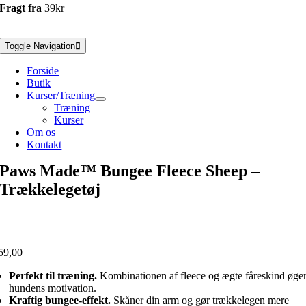
Fragt fra
39kr
Toggle Navigation
Forside
Butik
Kurser/Træning
Træning
Kurser
Om os
Kontakt
Paws Made™ Bungee Fleece Sheep –
Trækkelegetøj
59,00
Perfekt til træning.
Kombinationen af fleece og ægte fåreskind øge
hundens motivation.
Kraftig bungee-effekt.
Skåner din arm og gør trækkelegen mere