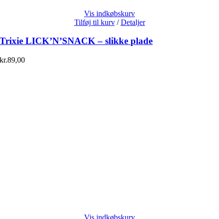
Vis indkøbskurv
Tilføj til kurv
/
Detaljer
Trixie LICK’N’SNACK – slikke plade
kr.
89,00
Vis indkøbskurv