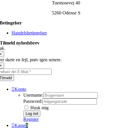
Tuemosevej 40
5260 Odense S
Betingelser
Handelsbetingelser
Tilmeld nyhedsbrev
ak.
×
er skete en fejl, prøv igen senere.
×
Tilmeld
Konto
Username:
Password:
Husk mig
Register
Kasse
0