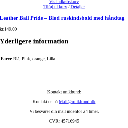
Vis indkøbskurv
Tilføj til kurv
/
Detaljer
Leather Ball Pride – Blød ruskindsbold med håndtag
kr.
149,00
Yderligere information
Farve
Blå, Pink, orange, Lilla
Kontakt unikhund:
Kontakt os på
Mail@unikhund.dk
Vi besvarer din mail indenfor 24 timer.
CVR: 45716945