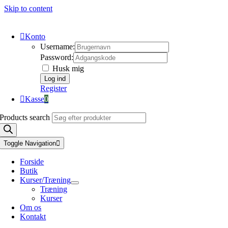
Skip to content
Konto
Username:
Password:
Husk mig
Register
Kasse
0
Products search
Toggle Navigation
Forside
Butik
Kurser/Træning
Træning
Kurser
Om os
Kontakt