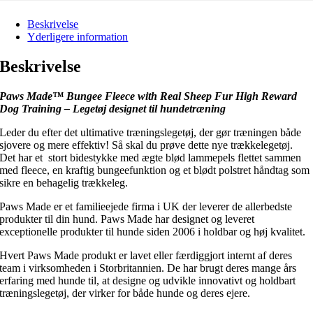
Beskrivelse
Yderligere information
Beskrivelse
Paws Made™ Bungee Fleece with Real Sheep Fur High Reward
Dog Training
– Legetøj designet til hundetræning
Leder du efter det ultimative træningslegetøj, der gør træningen både
sjovere og mere effektiv! Så skal du prøve dette nye trækkelegetøj.
Det har et stort bidestykke med ægte blød lammepels flettet sammen
med fleece, en kraftig bungeefunktion og et blødt polstret håndtag som
sikre en behagelig trækkeleg.
Paws Made er et familieejede firma i UK der leverer de allerbedste
produkter til din hund. Paws Made har designet og leveret
exceptionelle produkter til hunde siden 2006 i holdbar og høj kvalitet.
Hvert Paws Made produkt er lavet eller færdiggjort internt af deres
team i virksomheden i Storbritannien. De har brugt deres mange års
erfaring med hunde til, at designe og udvikle innovativt og holdbart
træningslegetøj, der virker for både hunde og deres ejere.