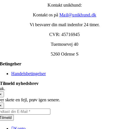
Kontakt unikhund:
Kontakt os på
Mail@unikhund.dk
Vi besvarer din mail indenfor 24 timer.
CVR: 45716945
Tuemosevej 40
5260 Odense S
Betingelser
Handelsbetingelser
Tilmeld nyhedsbrev
ak.
×
er skete en fejl, prøv igen senere.
×
Tilmeld
Konto