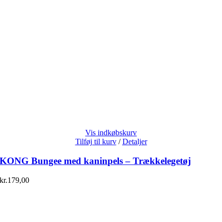
Vis indkøbskurv
Tilføj til kurv
/
Detaljer
KONG Bungee med kaninpels – Trækkelegetøj
kr.
179,00