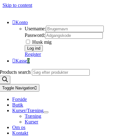
Skip to content
Konto
Username:
Password:
Husk mig
Register
Kasse
0
Products search
Toggle Navigation
Forside
Butik
Kurser/Træning
Træning
Kurser
Om os
Kontakt