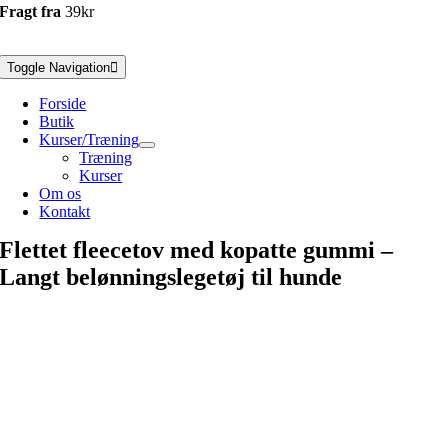
Fragt fra
39kr
Toggle Navigation
Forside
Butik
Kurser/Træning
Træning
Kurser
Om os
Kontakt
Flettet fleecetov med kopatte gummi –
Langt belønningslegetøj til hunde