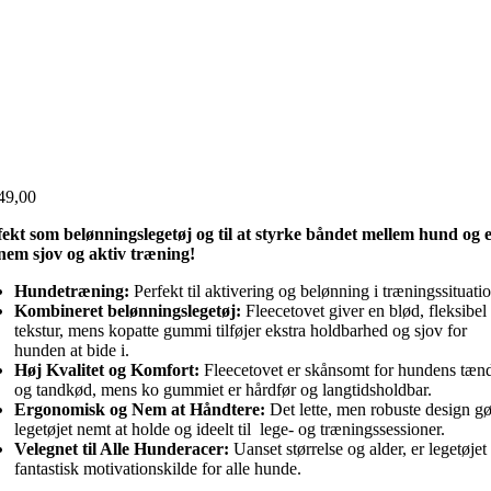
49,00
fekt som belønningslegetøj og til at styrke båndet mellem hund og e
nem sjov og aktiv træning!
Hundetræning:
Perfekt til aktivering og belønning i træningssituati
Kombineret belønningslegetøj:
Fleecetovet giver en blød, fleksibel
tekstur, mens kopatte gummi tilføjer ekstra holdbarhed og sjov for
hunden at bide i.
Høj Kvalitet og Komfort:
Fleecetovet er skånsomt for hundens tæn
og tandkød, mens ko gummiet er hårdfør og langtidsholdbar.
Ergonomisk og Nem at Håndtere:
Det lette, men robuste design gø
legetøjet nemt at holde og ideelt til lege- og træningssessioner.
Velegnet til Alle Hunderacer:
Uanset størrelse og alder, er legetøjet
fantastisk motivationskilde for alle hunde.