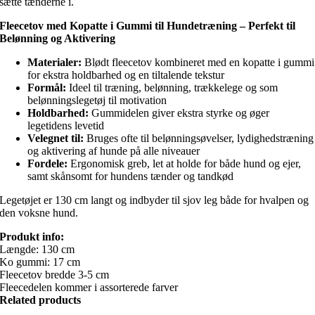
sætte tænderne i.
Fleecetov med Kopatte i Gummi til Hundetræning – Perfekt til
Belønning og Aktivering
Materialer:
Blødt fleecetov kombineret med en kopatte i gummi
for ekstra holdbarhed og en tiltalende tekstur
Formål:
Ideel til træning, belønning, trækkelege og som
belønningslegetøj til motivation
Holdbarhed:
Gummidelen giver ekstra styrke og øger
legetidens levetid
Velegnet til:
Bruges ofte til belønningsøvelser, lydighedstræning
og aktivering af hunde på alle niveauer
Fordele:
Ergonomisk greb, let at holde for både hund og ejer,
samt skånsomt for hundens tænder og tandkød
Legetøjet er 130 cm langt og indbyder til sjov leg både for hvalpen og
den voksne hund.
Produkt info:
Længde: 130 cm
Ko gummi: 17 cm
Fleecetov bredde 3-5 cm
Fleecedelen kommer i assorterede farver
Related products