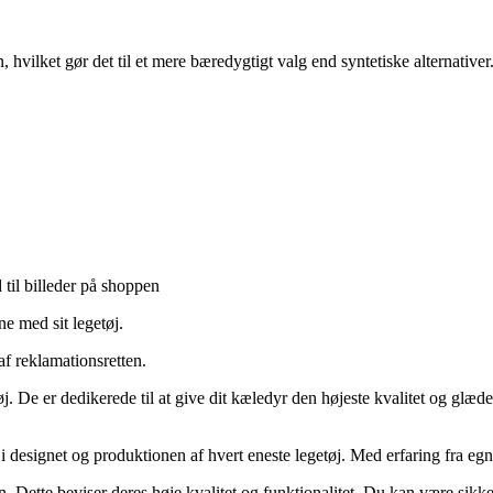
 hvilket gør det til et mere bæredygtigt valg end syntetiske alternativer
 til billeder på shoppen
ne med sit legetøj.
af reklamationsretten.
 De er dedikerede til at give dit kæledyr den højeste kvalitet og glæde u
 designet og produktionen af hvert eneste legetøj. Med erfaring fra egn
Dette beviser deres høje kvalitet og funktionalitet. Du kan være sikker p