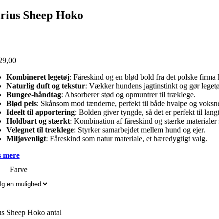
irius Sheep Hoko
29,00
Kombineret legetøj
: Fåreskind og en blød bold fra det polske firma
Naturlig duft og tekstur
: Vækker hundens jagtinstinkt og gør legetø
Bungee-håndtag
: Absorberer stød og opmuntrer til træklege.
Blød pels
: Skånsom mod tænderne, perfekt til både hvalpe og voksn
Ideelt til apportering
: Bolden giver tyngde, så det er perfekt til langt
Holdbart og stærkt
: Kombination af fåreskind og stærke materialer
Velegnet til træklege
: Styrker samarbejdet mellem hund og ejer.
Miljøvenligt
: Fåreskind som natur materiale, et bæredygtigt valg.
 mere
Farve
us Sheep Hoko antal