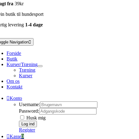
agt fra
39kr
n butik til hundesport
rtig levering
1-4 dage
oggle Navigation
Forside
Butik
Kurser/Træning
Træning
Kurser
Om os
Kontakt
Konto
Username:
Password:
Husk mig
Register
Kasse
0