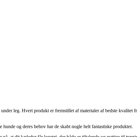
.
nder leg. Hvert produkt er fremstillet af materialer af bedste kvalitet f
e hunde og deres behov har de skabt nogle helt fantastiske produkter.
å, at dit kæledyr får legetøj, der både er tiltalende og nyttige til træni