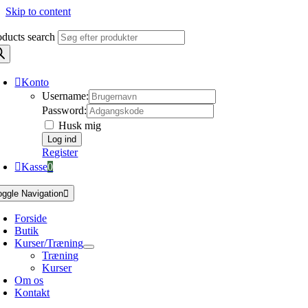
Skip to content
oducts search
Konto
Username:
Password:
Husk mig
Register
Kasse
0
oggle Navigation
Forside
Butik
Kurser/Træning
Træning
Kurser
Om os
Kontakt