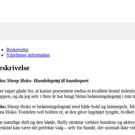
Beskrivelse
Yderligere information
eskrivelse
rius Sheep Hoko- Hundelegetøj til hundesport
er super glade for, at kunne præsentere endnu et kvalitets brand indenfor
ppen, og da jeg selv i flere år har brugt Sirius belønningslegetøj i min tr
riu
s Sheep Hoko er belønningslegetøj med både bold og lammepels. Mange
ma Hoko: Fordelen ved bolden er, at den giver legetøjet tyngde, hvilket 
n naturlige duft og den bløde, fluffy struktur vækker hundens og aktiver
reskind kan være det perfekte valg – selv for hunde, der normalt ikke vis