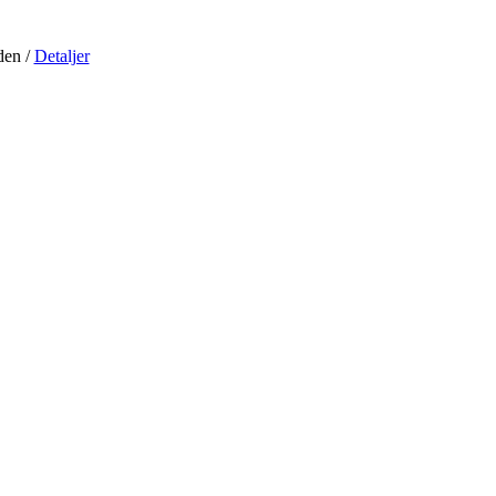
iden
/
Detaljer