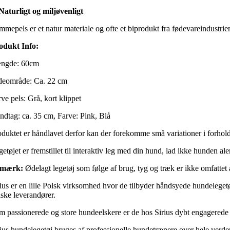
 Naturligt og miljøvenligt
mepels er et natur materiale og ofte et biprodukt fra fødevareindustrien,
odukt Info:
ngde: 60cm
deområde: Ca. 22 cm
ve pels: Grå, kort klippet
ndtag: ca. 35 cm, Farve: Pink, Blå
oduktet er håndlavet derfor kan der forekomme små variationer i forhold
etøjet er fremstillet til interaktiv leg med din hund, lad ikke hunden ale
mærk:
Ødelagt legetøj som følge af brug, tyg og træk er ikke omfattet 
ius er en lille Polsk virksomhed hvor de tilbyder håndsyede hundelegetøj.
lske leverandører.
m passionerede og store hundeelskere er de hos Sirius dybt engagerede i
ius hundelegetøj bruges af professionelle hundetrænere over hele verden. 