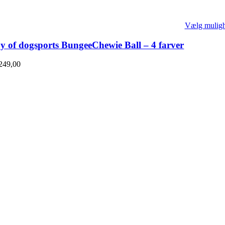
Vælg mulig
y of dogsports BungeeChewie Ball – 4 farver
249,00