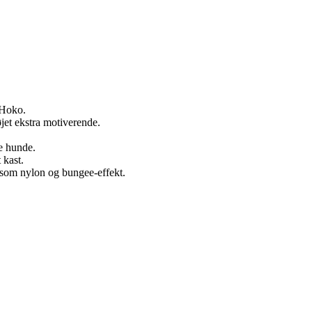
 Hoko.
jet ekstra motiverende.
e hunde.
 kast.
 som nylon og bungee-effekt.