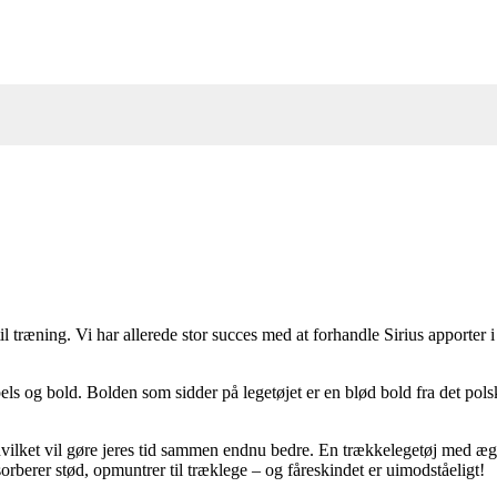
l træning. Vi har allerede stor succes med at forhandle Sirius apporter i
s og bold. Bolden som sidder på legetøjet er en blød bold fra det pols
, hvilket vil gøre jeres tid sammen endnu bedre. En trækkelegetøj med æg
orberer stød, opmuntrer til træklege – og fåreskindet er uimodståeligt!