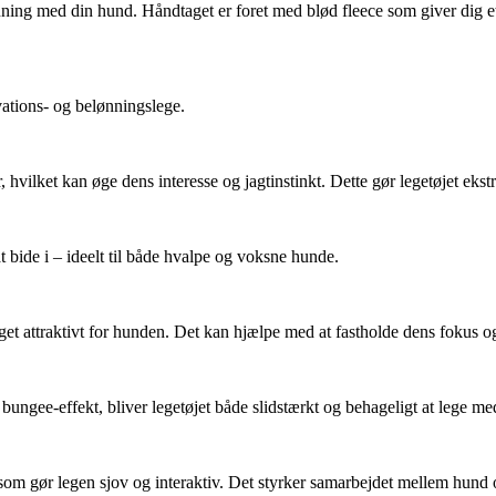
ning med din hund. Håndtaget er foret med blød fleece som giver dig et 
vations- og belønningslege.
hvilket kan øge dens interesse og jagtinstinkt. Dette gør legetøjet ekst
bide i – ideelt til både hvalpe og voksne hunde.
et attraktivt for hunden. Det kan hjælpe med at fastholde dens fokus o
ngee-effekt, bliver legetøjet både slidstærkt og behageligt at lege me
som gør legen sjov og interaktiv. Det styrker samarbejdet mellem hund