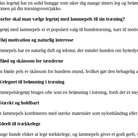
rius legetøj har en solid bungge som sikre dig mange timers leg og beløn
mmen på din træningsvest/jakke.
orfor skal man vælge legetøj med lammepels til sin træning?
getøj med lammepels er et populært valg til hundetræning, især til moti
 Høj motivation og naturlig interesse
mmepels har en naturlig duft og tekstur, der minder hunden om byttedyr, 
 Blød og skånsom for tænderne
n bløde pels er skånsom for hundens mund, hvilket gør den behagelig at 
 Velegnet til belønning i træning
mmepelslegetøj bruges ofte som en belønning i træning, fordi det er meg
 Stærkt og holdbart
r lammepels kombineres med stærke materialer som nylonhåndtag eller bu
 Ideelt til trækkelege
nge hunde elsker at lege trækkelege, og lammepels giver et godt greb, 