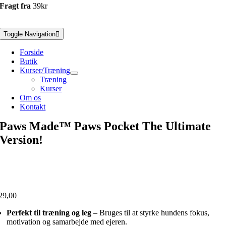
Fragt fra
39kr
Toggle Navigation
Forside
Butik
Kurser/Træning
Træning
Kurser
Om os
Kontakt
Paws Made™ Paws Pocket The Ultimate
Version!
29,00
Perfekt til træning og leg
– Bruges til at styrke hundens fokus,
motivation og samarbejde med ejeren.