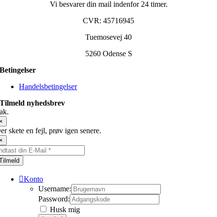
Vi besvarer din mail indenfor 24 timer.
CVR: 45716945
Tuemosevej 40
5260 Odense S
Betingelser
Handelsbetingelser
Tilmeld nyhedsbrev
ak.
×
er skete en fejl, prøv igen senere.
×
Tilmeld
Konto
Username:
Password:
Husk mig