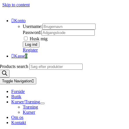
Skip to content
Konto
Username:
Password:
Husk mig
Register
Kasse
0
Products search
Toggle Navigation
Forside
Butik
Kurser/Træning
Træning
Kurser
Om os
Kontakt