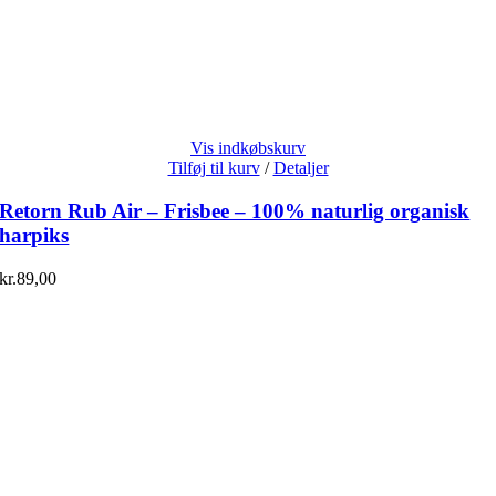
Vis indkøbskurv
Tilføj til kurv
/
Detaljer
Retorn Rub Air – Frisbee – 100% naturlig organisk
harpiks
kr.
89,00