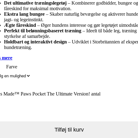
Det ultimative træningslegetøj
– Kombinerer godbidder, bungee o
fåreskind for maksimal motivation.
Ekstra lang bungee
– Skaber naturlig bevægelse og aktiverer hund
jagt- og legeinstinkt.
Ægte fåreskind
– Øger hundens interesse og gør legetøjet uimodståe
Perfekt til belønningsbaseret træning
– Ideelt til både leg, træning
styrkelse af samarbejde.
Holdbart og interaktivt design
– Udviklet i Storbritannien af eksper
hundetræning.
 mere
Farve
s Made™ Paws Pocket The Ultimate Version! antal
Tilføj til kurv