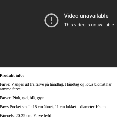
Produkt info:
Farve: Vælges ud fra farve på håndtag. Håndtag og lotus blomst har
samme farve.
Farver: Pink, rød, blå, grøn
Paws Pocket small: 18 cm åbnet, 11 cm lukket – diameter 10 cm
Fårepels: 20-25 cm. Farve hvid