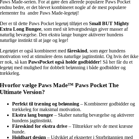
Paws Made-serien. For at gøre den allerede populære Paws Pocket
endnu bedre, er det blevet kombineret nogle af de mest populære
elementer fra andre Paws Made-legetøj!
Der er til dette Paws Pocket legetøj tilføjet en
Small BUT Mighty
Extra Long Bungee
, som med sit letvægtsdesign giver masser af
naturlig bevægelse. Den ekstra lange bungee aktiverer hundens
naturlige instinkt til at jage og lege!
Legetøjet er også kombineret med
fåreskind
, som øger hundens
motivation ved at stimulere dens naturlige jagtinstinkt. Og hvis det ikke
er nok, så kan
PawsPocket også holde godbidder
! Så her får du et
legetøj med mulighed for dobbelt belønning i både godbidder og
trækkeleg.
Hvorfor vælge Paws Made™ Paws Pocket The
Ultimate Version?
Perfekt til træning og belønning
– Kombinerer godbidder og
trækkeleg for maksimal motivation.
Ekstra lang bungee
– Skaber naturlig bevægelse og aktiverer
hundens jagtinstinkt.
Fåreskind for ekstra drive
– Tiltrækker selv de mest kræsne
hunde.
Holdbart design
– Udviklet af eksperter i Storbritannien med