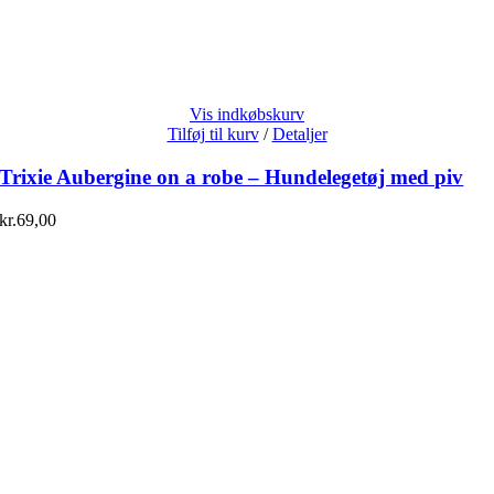
Vis indkøbskurv
Tilføj til kurv
/
Detaljer
Trixie Aubergine on a robe – Hundelegetøj med piv
kr.
69,00