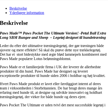
Beskrivelse
Yderligere information
Beskrivelse
Paws Made™ Paws Pocket The Ultimate Version! -Petal Ball Extra
Long SBM Bungee and Sheep
– Legetøj designet til hundetræning
Leder du efter det ultimative træningslegetøj, der gør træningen både
sjovere og mere effektiv! Så skal du prøve dette nye trækkelegetøj.
Det har et stort bidestykke med ægte blød lammepels kombineret med
Paws Made populære Lotus belønningsblomst.
Paws Made er et familieejede firma i UK der leverer de allerbedste
produkter til din hund. Paws Made har designet og leveret
exceptionelle produkter til hunde siden 2006 i holdbar og høj kvalitet.
Hvert Paws Made produkt er lavet eller færdiggjort internt af deres
team i virksomheden i Storbritannien. De har brugt deres mange års
erfaring med hunde til, at designe og udvikle innovativt og holdbart
træningslegetøj, der virker for både hunde og deres ejere.
Paws Pocket The Ultimate er uden tvivl det mest succesfulde legetøj i