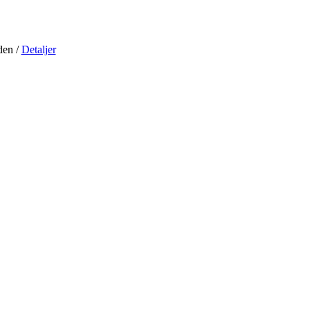
iden
/
Detaljer