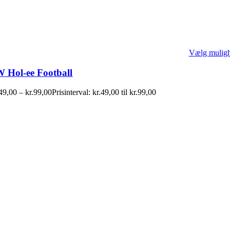
Vælg mulig
 Hol-ee Football
49,00
–
kr.
99,00
Prisinterval: kr.49,00 til kr.99,00