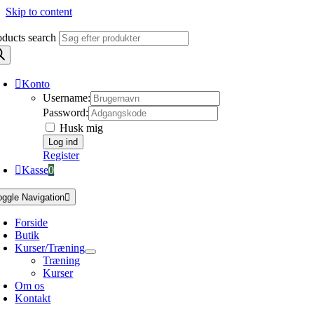
Skip to content
oducts search
Konto
Username:
Password:
Husk mig
Register
Kasse
0
oggle Navigation
Forside
Butik
Kurser/Træning
Træning
Kurser
Om os
Kontakt