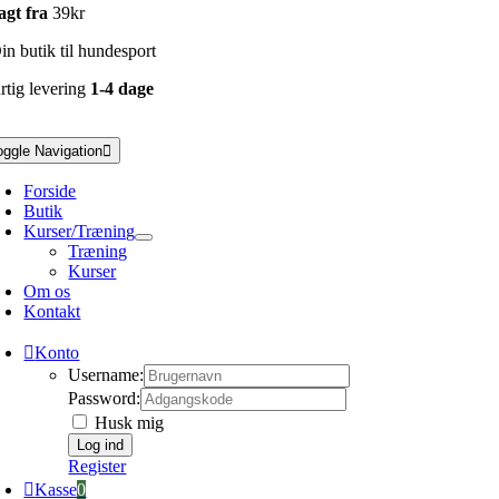
agt fra
39kr
n butik til hundesport
rtig levering
1-4 dage
oggle Navigation
Forside
Butik
Kurser/Træning
Træning
Kurser
Om os
Kontakt
Konto
Username:
Password:
Husk mig
Register
Kasse
0