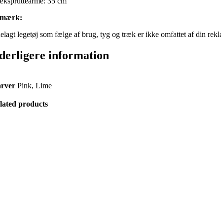
ækspruttearme: 35 cm
mærk:
elagt legetøj som fælge af brug, tyg og træk er ikke omfattet af din rekl
derligere information
arver
Pink, Lime
lated products