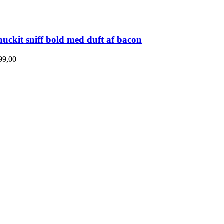
uckit sniff bold med duft af bacon
99,00