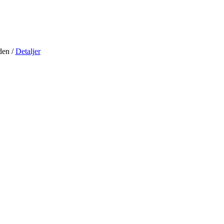
iden
/
Detaljer