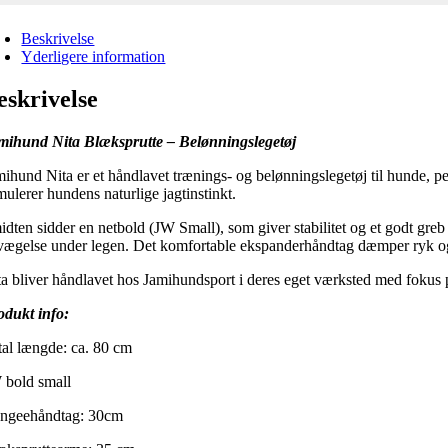
Beskrivelse
Yderligere information
eskrivelse
mihund Nita Blæksprutte – Belønningslegetøj
mihund Nita er et håndlavet trænings- og belønningslegetøj til hunde, pe
mulerer hundens naturlige jagtinstinkt.
idten sidder en netbold (JW Small), som giver stabilitet og et godt greb
vægelse under legen. Det komfortable ekspanderhåndtag dæmper ryk og
ta bliver håndlavet hos Jamihundsport i deres eget værksted med fokus 
odukt info:
tal længde: ca. 80 cm
 bold small
ngeehåndtag: 30cm