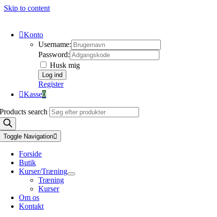
Skip to content
Konto
Username:
Password:
Husk mig
Register
Kasse
0
Products search
Toggle Navigation
Forside
Butik
Kurser/Træning
Træning
Kurser
Om os
Kontakt