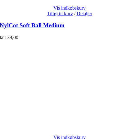
Vis indkøbskurv
Tilføj til kurv
/
Detaljer
NylCot Soft Ball Medium
kr.
139,00
Vis indkøbskurv