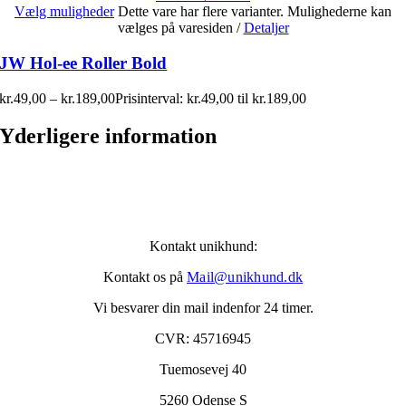
Vælg muligheder
Dette vare har flere varianter. Mulighederne kan
vælges på varesiden
/
Detaljer
JW Hol-ee Roller Bold
kr.
49,00
–
kr.
189,00
Prisinterval: kr.49,00 til kr.189,00
Yderligere information
Kontakt unikhund:
Kontakt os på
Mail@unikhund.dk
Vi besvarer din mail indenfor 24 timer.
CVR: 45716945
Tuemosevej 40
5260 Odense S