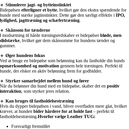
🔹
Stimulerer jagt- og bytteinstinktet
Bidepølsen
efterligner et bytte
, hvilket gør den ekstra spændende for
hunde med stærke jagtinstinkter. Dette gør den særligt effektiv i
IPO,
lydighed, jagttræning og schæfertræning
.
🔹
Skånsom for tænderne
I modsætning til hårde træningsredskaber er bidepølser
bløde, men
slidstærke
, hvilket gør dem skånsomme for hundens tænder og
gummer.
🔹
Øger hundens fokus
Ved at bruge en bidepølse som belønning kan du fastholde din hunds
opmærksomhed og motivation
gennem hele træningen. Perfekt til
hunde, der elsker en aktiv belønning frem for godbidder.
🔹
Styrker samarbejdet mellem hund og fører
Når du belønner din hund med en bidepølse, skaber det en
positiv
interaktion
, som styrker jeres relation.
🔹
Kan bruges til fastholdelsestræning
Hvis du dypper bidepølsen i vand, bliver overfladen mere glat, hvilket
kræver, at hunden
bider hårdere for at holde fast
– perfekt til
fastholdelsestræning.
Hvorfor vælge Leather TUG:
Forsvarligt fremstillet