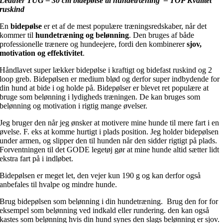
Leather TUG – 30 cm bidepølse til hundetræning – TOP Kvalitet
ruskind
En
bidepølse
er et af de mest populære træningsredskaber, når det
kommer til
hundetræning og belønning
. Den bruges af både
professionelle trænere og hundeejere, fordi den kombinerer
sjov,
motivation og effektivitet
.
Håndlavet super lækker bidepølse i kraftigt og bidefast ruskind og 2
loop greb. Bidepølsen er medium blød og derfor super indbydende for
din hund at bide i og holde på. Bidepølser er blevet ret populære at
bruge som belønning i lydigheds træningen. De kan bruges som
belønning og motivation i rigtig mange øvelser.
Jeg bruger den når jeg ønsker at motivere mine hunde til mere fart i en
øvelse. F. eks at komme hurtigt i plads position. Jeg holder bidepølsen
under armen, og slipper den til hunden når den sidder rigtigt på plads.
Forventningen til det GODE legetøj gør at mine hunde altid sætter lidt
ekstra fart på i indløbet.
Bidepølsen er meget let, den vejer kun 190 g og kan derfor også
anbefales til hvalpe og mindre hunde.
Brug bidepølsen som belønning i din hundetræning. Brug den for for
eksempel som belønning ved indkald eller rundering. den kan også
kastes som belønning hvis din hund synes den slags belønning er sjov.