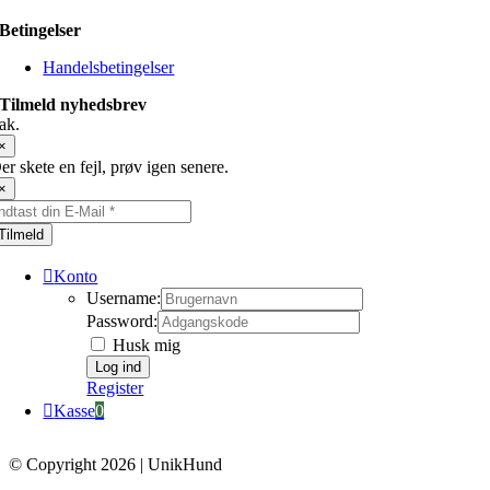
Betingelser
Handelsbetingelser
Tilmeld nyhedsbrev
ak.
×
er skete en fejl, prøv igen senere.
×
Tilmeld
Konto
Username:
Password:
Husk mig
Register
Kasse
0
© Copyright 2026 | UnikHund