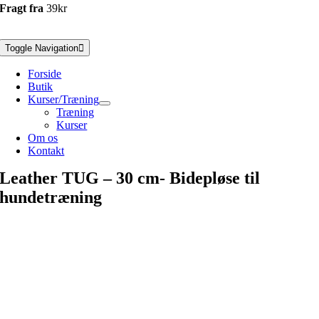
Fragt fra
39kr
Toggle Navigation
Forside
Butik
Kurser/Træning
Træning
Kurser
Om os
Kontakt
Leather TUG – 30 cm- Bidepløse til
hundetræning