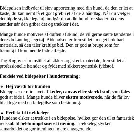
Bidepølsen indbyder til sjov apportering med din hund, da den er let at
kaste, du kan nemt få et godt greb i et af de 2 håndtag. Når du vælger
det bløde stykke legetøj, undgår du at din hund for skader på dens
tænder når den griber det og trækker i det.
Mange hunde motivere af duften af skind, de vil gerne sætte tænderne i
deres belønningslegetøj. Bidepølsen er fremstillet i meget holdbart
materiale, så den tåler kraftige bid. Den er god at bruge som for
træning til kommende bide arbejde.
Tug Rugby er fremstillet af sikker -og stærk materiale, fremstillet af
professionelle hænder og fyldt med sikkert syntetisk fyldstof.
Fordele ved bidepølser i hundetræning:
🔹
Høj værdi for hunden
Bidepølser er ofte lavet af
læder, canvas eller stærkt stof
, som føles
godt at bide i. Mange hunde bliver
ekstra motiverede
, når de får lov
til at lege med en bidepølse som belønning.
🔹
Perfekt til trækkelege
Hundene elsker at trække i en bidepølse, hvilket gør den til et fantastis
redskab til
belønningsbaseret træning
. Trækkeleg styrker
samarbejdet og gør træningen mere engagerende.