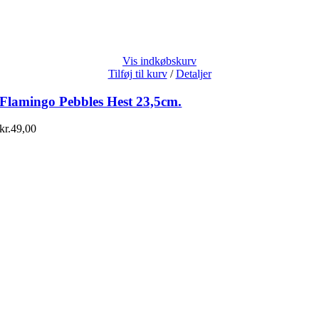
Vis indkøbskurv
Tilføj til kurv
/
Detaljer
Flamingo Pebbles Hest 23,5cm.
kr.
49,00