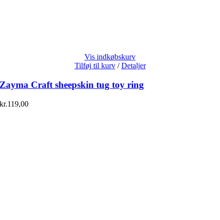
Vis indkøbskurv
Tilføj til kurv
/
Detaljer
Zayma Craft sheepskin tug toy ring
kr.
119,00