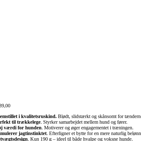
39,00
mstillet i kvalitetsruskind.
Blødt, slidstærkt og skånsomt for tændern
rfekt til trækkelege
. Styrker samarbejdet mellem hund og fører.
øj værdi for hunden
. Motiverer og øger engagementet i træningen.
imulerer jagtinstinktet
. Efterligner et bytte for en mere naturlig belønn
tvægtsdesign
. Kun 190 g – ideel til både hvalpe og voksne hunde.