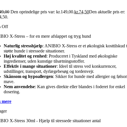
49,00
Den oprindelige pris var: kr.149,00.
kr.
74,50
Den aktuelle pris er:
4,50.
 Off
IO X-Stress – for en mere afslappet og tryg hund
Naturlig stresshjælp
: ANIBIO X-Stress er et økologisk kosttilskud ti
støtte hunde i stressede situationer.
Høj kvalitet og renhed
: Produceret i Tyskland med økologiske
ingredienser, uden kunstige tilsætningsstoffer.
Effektiv i mange situationer
: Ideel til stress ved konkurrencer,
udstillinger, transport, dyrlægebesøg og tordenvejr.
Skånsom og hypoallergen
: Sikker for hunde med allergier og følso
mave.
Nem anvendelse
: Kan gives direkte eller blandes i foderet for enkel
dosering.
 mere
ager
IO X-Stress 30ml - Hjælp til stressede situationer antal