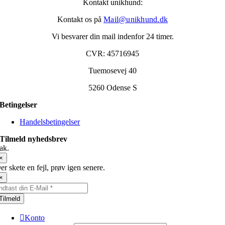
Kontakt unikhund:
Kontakt os på
Mail@unikhund.dk
Vi besvarer din mail indenfor 24 timer.
CVR: 45716945
Tuemosevej 40
5260 Odense S
Betingelser
Handelsbetingelser
Tilmeld nyhedsbrev
ak.
×
er skete en fejl, prøv igen senere.
×
Tilmeld
Konto