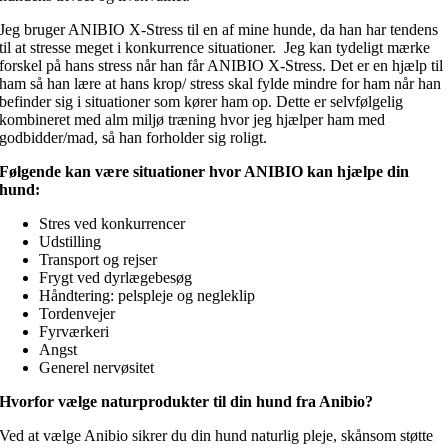
Jeg bruger ANIBIO X-Stress til en af mine hunde, da han har tendens
til at stresse meget i konkurrence situationer. Jeg kan tydeligt mærke
forskel på hans stress når han får ANIBIO X-Stress. Det er en hjælp til
ham så han lære at hans krop/ stress skal fylde mindre for ham når han
befinder sig i situationer som kører ham op. Dette er selvfølgelig
kombineret med alm miljø træning hvor jeg hjælper ham med
godbidder/mad, så han forholder sig roligt.
Følgende kan være situationer hvor ANIBIO kan hjælpe din
hund:
Stres ved konkurrencer
Udstilling
Transport og rejser
Frygt ved dyrlægebesøg
Håndtering: pelspleje og negleklip
Tordenvejer
Fyrværkeri
Angst
Generel nervøsitet
Hvorfor vælge naturprodukter til din hund fra Anibio?
Ved at vælge Anibio sikrer du din hund naturlig pleje, skånsom støtte