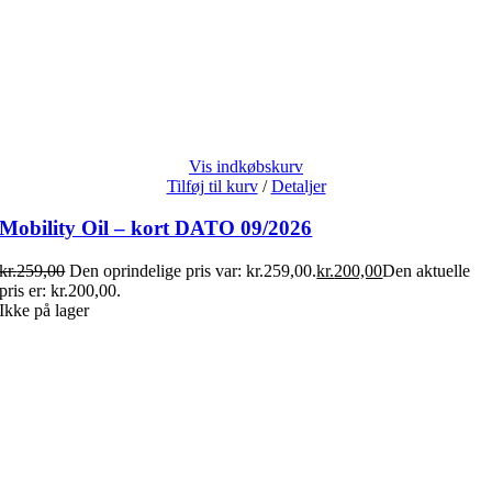
Vis indkøbskurv
Tilføj til kurv
/
Detaljer
Mobility Oil – kort DATO 09/2026
kr.
259,00
Den oprindelige pris var: kr.259,00.
kr.
200,00
Den aktuelle
pris er: kr.200,00.
Ikke på lager