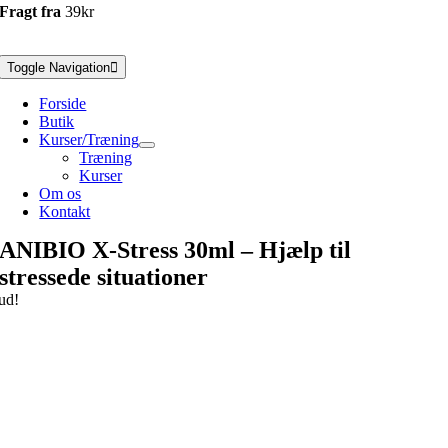
Fragt fra
39kr
Toggle Navigation
Forside
Butik
Kurser/Træning
Træning
Kurser
Om os
Kontakt
ANIBIO X-Stress 30ml – Hjælp til
stressede situationer
ud!