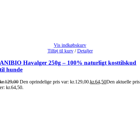
Vis indkøbskurv
Tilføj til kurv
/
Detaljer
ANIBIO Havalger 250g – 100% naturligt kosttilskud
til hunde
kr.
129,00
Den oprindelige pris var: kr.129,00.
kr.
64,50
Den aktuelle pris
er: kr.64,50.