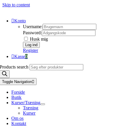
Skip to content
Konto
Username:
Password:
Husk mig
Register
Kasse
0
Products search
Toggle Navigation
Forside
Butik
Kurser/Træning
Træning
Kurser
Om os
Kontakt