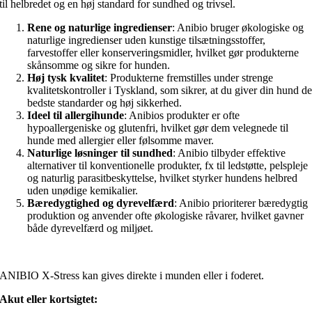
til helbredet og en høj standard for sundhed og trivsel.
Rene og naturlige ingredienser
: Anibio bruger økologiske og
naturlige ingredienser uden kunstige tilsætningsstoffer,
farvestoffer eller konserveringsmidler, hvilket gør produkterne
skånsomme og sikre for hunden.
Høj tysk kvalitet
: Produkterne fremstilles under strenge
kvalitetskontroller i Tyskland, som sikrer, at du giver din hund d
bedste standarder og høj sikkerhed.
Ideel til allergihunde
: Anibios produkter er ofte
hypoallergeniske og glutenfri, hvilket gør dem velegnede til
hunde med allergier eller følsomme maver.
Naturlige løsninger til sundhed
: Anibio tilbyder effektive
alternativer til konventionelle produkter, fx til ledstøtte, pelspleje
og naturlig parasitbeskyttelse, hvilket styrker hundens helbred
uden unødige kemikalier.
Bæredygtighed og dyrevelfærd
: Anibio prioriterer bæredygtig
produktion og anvender ofte økologiske råvarer, hvilket gavner
både dyrevelfærd og miljøet.
ANIBIO X-Stress kan gives direkte i munden eller i foderet.
Akut eller kortsigtet: