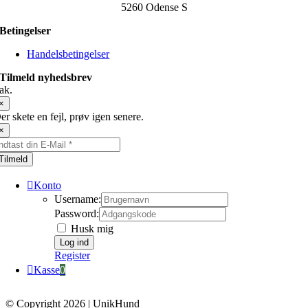
5260 Odense S
Betingelser
Handelsbetingelser
Tilmeld nyhedsbrev
ak.
×
er skete en fejl, prøv igen senere.
×
Tilmeld
Konto
Username:
Password:
Husk mig
Register
Kasse
0
© Copyright 2026 | UnikHund