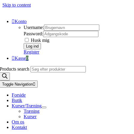
Skip to content
Konto
Username:
Password:
Husk mig
Register
Kasse
0
Products search
Toggle Navigation
Forside
Butik
Kurser/Træning
Træning
Kurser
Om os
Kontakt