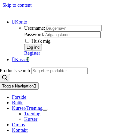
Skip to content
Konto
Username:
Password:
Husk mig
Register
Kasse
0
Products search
Toggle Navigation
Forside
Butik
Kurser/Træning
Træning
Kurser
Om os
Kontakt