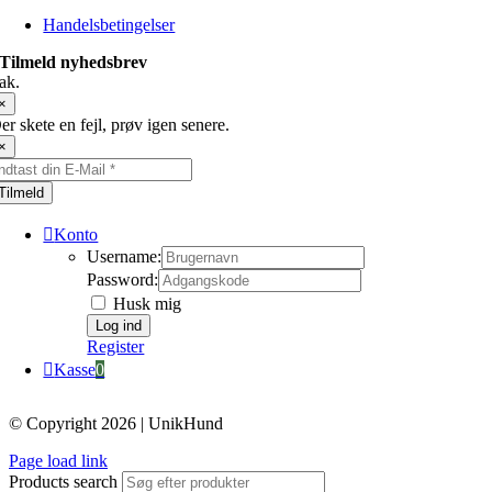
Handelsbetingelser
Tilmeld nyhedsbrev
ak.
×
er skete en fejl, prøv igen senere.
×
Tilmeld
Konto
Username:
Password:
Husk mig
Register
Kasse
0
© Copyright 2026 | UnikHund
Page load link
Products search