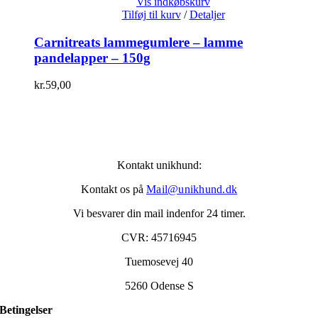
Vis indkøbskurv
Tilføj til kurv
/
Detaljer
Carnitreats lammegumlere – lamme
pandelapper – 150g
kr.
59,00
Kontakt unikhund:
Kontakt os på
Mail@unikhund.dk
Vi besvarer din mail indenfor 24 timer.
CVR: 45716945
Tuemosevej 40
5260 Odense S
Betingelser