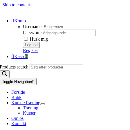
Skip to content
Konto
Username:
Password:
Husk mig
Register
Kasse
0
Products search
Toggle Navigation
Forside
Butik
Kurser/Træning
Træning
Kurser
Om os
Kontakt