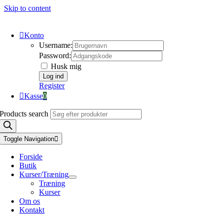
Skip to content
Konto
Username:
Password:
Husk mig
Register
Kasse
0
Products search
Toggle Navigation
Forside
Butik
Kurser/Træning
Træning
Kurser
Om os
Kontakt