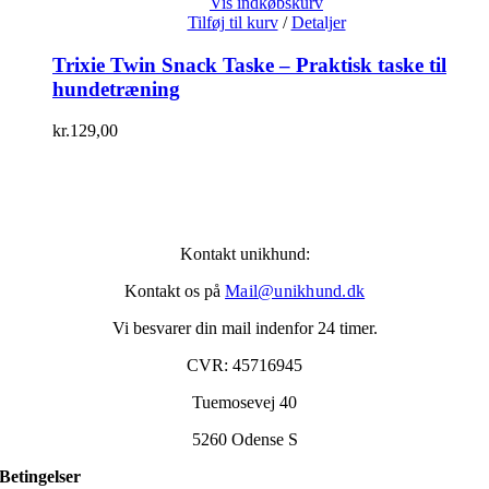
Vis indkøbskurv
Tilføj til kurv
/
Detaljer
Trixie Twin Snack Taske – Praktisk taske til
hundetræning
kr.
129,00
Kontakt unikhund:
Kontakt os på
Mail@unikhund.dk
Vi besvarer din mail indenfor 24 timer.
CVR: 45716945
Tuemosevej 40
5260 Odense S
Betingelser