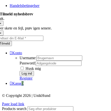
Handelsbetingelser
Tilmeld nyhedsbrev
ak.
×
er skete en fejl, prøv igen senere.
×
Tilmeld
Konto
Username:
Password:
Husk mig
Register
Kasse
0
© Copyright 2026 | UnikHund
Page load link
Products search