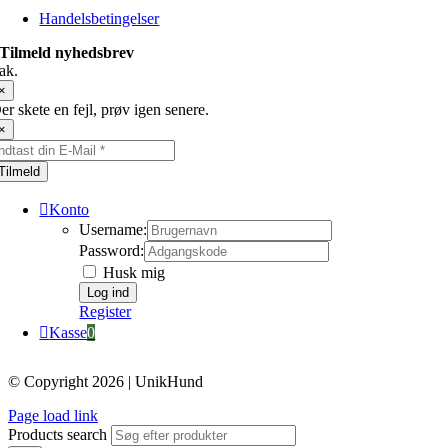
Handelsbetingelser
Tilmeld nyhedsbrev
ak.
×
er skete en fejl, prøv igen senere.
×
Tilmeld
Konto
Username:
Password:
Husk mig
Register
Kasse
0
© Copyright 2026 | UnikHund
Page load link
Products search