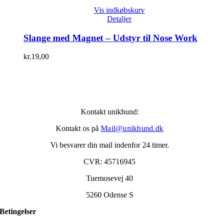
Vis indkøbskurv
Detaljer
Slange med Magnet – Udstyr til Nose Work
kr.
19,00
Kontakt unikhund:
Kontakt os på
Mail@unikhund.dk
Vi besvarer din mail indenfor 24 timer.
CVR: 45716945
Tuemosevej 40
5260 Odense S
Betingelser