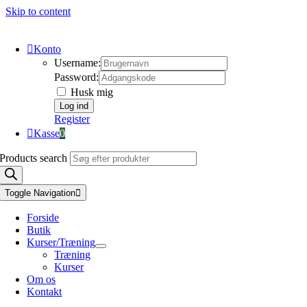
Skip to content
Konto
Username:
Password:
Husk mig
Register
Kasse
0
Products search
Toggle Navigation
Forside
Butik
Kurser/Træning
Træning
Kurser
Om os
Kontakt