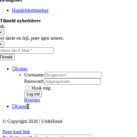
Handelsbetingelser
Tilmeld nyhedsbrev
ak.
×
er skete en fejl, prøv igen senere.
×
Tilmeld
Konto
Username:
Password:
Husk mig
Register
Kasse
0
© Copyright 2026 | UnikHund
Page load link