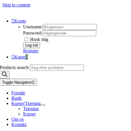
Skip to content
Konto
Username:
Password:
Husk mig
Register
Kasse
0
Products search
Toggle Navigation
Forside
Butik
Kurser/Træning
Træning
Kurser
Om os
Kontakt