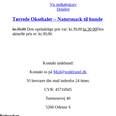
Vis indkøbskurv
Detaljer
Tørrede Oksehaler – Natursnack til hunde
kr.
39,00
Den oprindelige pris var: kr.39,00.
kr.
30,00
Den
aktuelle pris er: kr.30,00.
Kontakt unikhund:
Kontakt os på
Mail@unikhund.dk
Vi besvarer din mail indenfor 24 timer.
CVR: 45716945
Tuemosevej 40
5260 Odense S
Betingelser