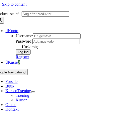
Skip to content
oducts search
Konto
Username:
Password:
Husk mig
Register
Kasse
0
oggle Navigation
Forside
Butik
Kurser/Træning
Træning
Kurser
Om os
Kontakt