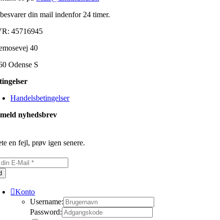
 besvarer din mail indenfor 24 timer.
R: 45716945
emosevej 40
60 Odense S
tingelser
Handelsbetingelser
lmeld nyhedsbrev
te en fejl, prøv igen senere.
d
Konto
Username:
Password: