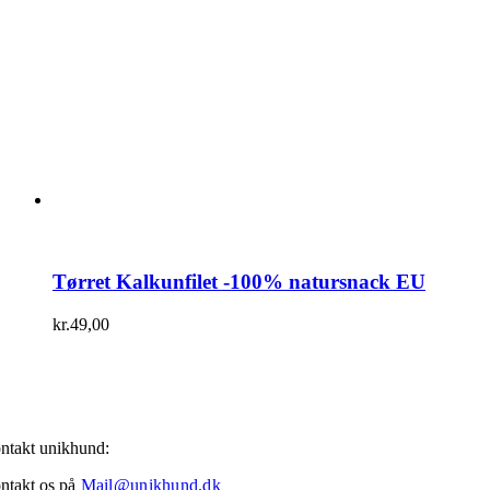
Tørret Kalkunfilet -100% natursnack EU
kr.
49,00
ntakt unikhund:
ntakt os på
Mail@unikhund.dk