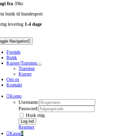
agt fra
39kr
n butik til hundesport
rtig levering
1-4 dage
oggle Navigation
Forside
Butik
Kurser/Træning
Træning
Kurser
Om os
Kontakt
Konto
Username:
Password:
Husk mig
Register
Kasse
0