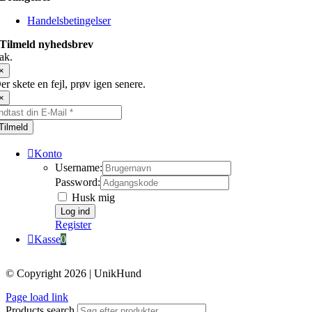
Handelsbetingelser
Tilmeld nyhedsbrev
ak.
×
er skete en fejl, prøv igen senere.
×
Tilmeld
Konto
Username:
Password:
Husk mig
Register
Kasse
0
© Copyright 2026 | UnikHund
Page load link
Products search