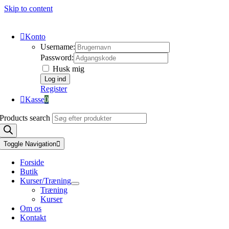
Skip to content
Konto
Username:
Password:
Husk mig
Register
Kasse
0
Products search
Toggle Navigation
Forside
Butik
Kurser/Træning
Træning
Kurser
Om os
Kontakt