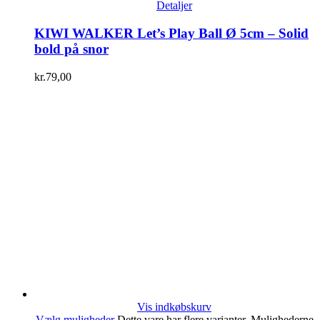
Detaljer
KIWI WALKER Let’s Play Ball Ø 5cm – Solid
bold på snor
kr.
79,00
Vis indkøbskurv
Vælg muligheder
Dette vare har flere varianter. Mulighederne