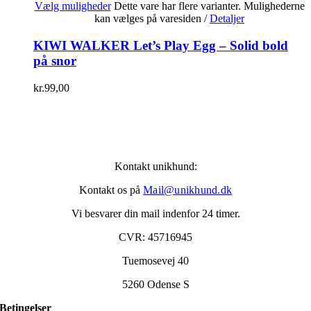
Vælg muligheder
Dette vare har flere varianter. Mulighederne
kan vælges på varesiden
/
Detaljer
KIWI WALKER Let’s Play Egg – Solid bold
på snor
kr.
99,00
Kontakt unikhund:
Kontakt os på
Mail@unikhund.dk
Vi besvarer din mail indenfor 24 timer.
CVR: 45716945
Tuemosevej 40
5260 Odense S
Betingelser