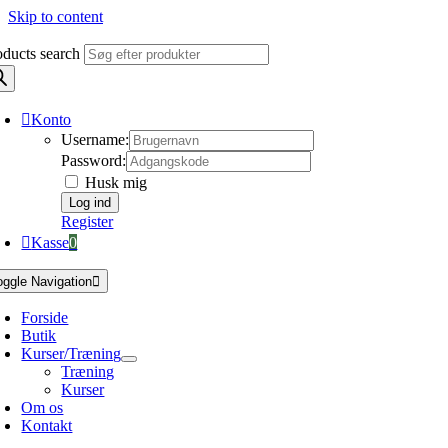
Skip to content
oducts search
Konto
Username:
Password:
Husk mig
Register
Kasse
0
oggle Navigation
Forside
Butik
Kurser/Træning
Træning
Kurser
Om os
Kontakt