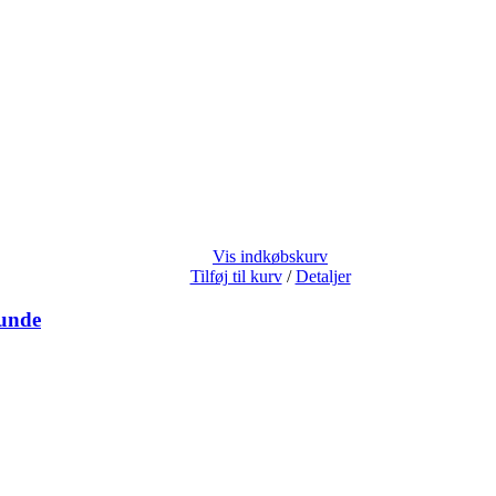
Vis indkøbskurv
Tilføj til kurv
/
Detaljer
hunde