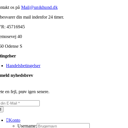
ntakt os på
Mail@unikhund.dk
 besvarer din mail indenfor 24 timer.
R: 45716945
emosevej 40
60 Odense S
tingelser
Handelsbetingelser
lmeld nyhedsbrev
te en fejl, prøv igen senere.
d
Konto
Username: