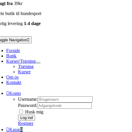
agt fra
39kr
n butik til hundesport
rtig levering
1-4 dage
oggle Navigation
Forside
Butik
Kurser/Træning
Træning
Kurser
Om os
Kontakt
Konto
Username:
Password:
Husk mig
Register
Kasse
0