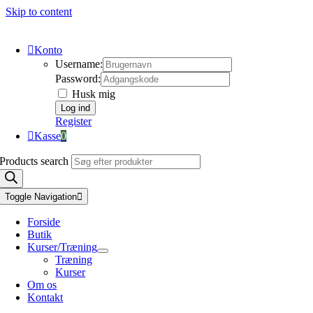
Skip to content
Konto
Username:
Password:
Husk mig
Register
Kasse
0
Products search
Toggle Navigation
Forside
Butik
Kurser/Træning
Træning
Kurser
Om os
Kontakt