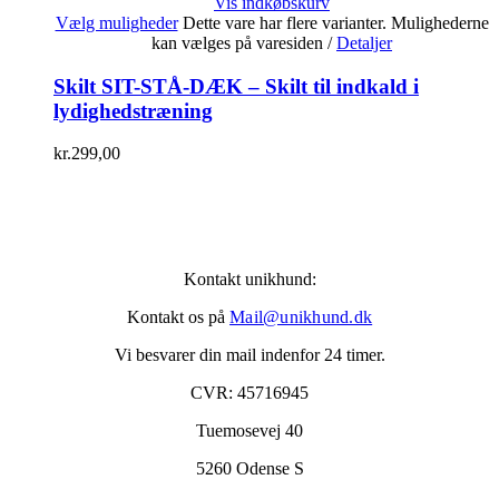
Vis indkøbskurv
Vælg muligheder
Dette vare har flere varianter. Mulighederne
kan vælges på varesiden
/
Detaljer
Skilt SIT-STÅ-DÆK – Skilt til indkald i
lydighedstræning
kr.
299,00
Kontakt unikhund:
Kontakt os på
Mail@unikhund.dk
Vi besvarer din mail indenfor 24 timer.
CVR: 45716945
Tuemosevej 40
5260 Odense S