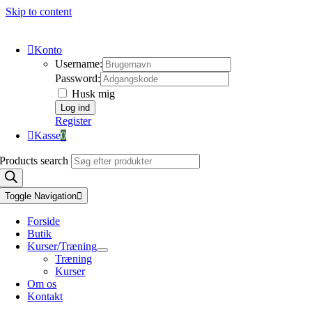
Skip to content
Konto
Username:
Password:
Husk mig
Register
Kasse
0
Products search
Toggle Navigation
Forside
Butik
Kurser/Træning
Træning
Kurser
Om os
Kontakt