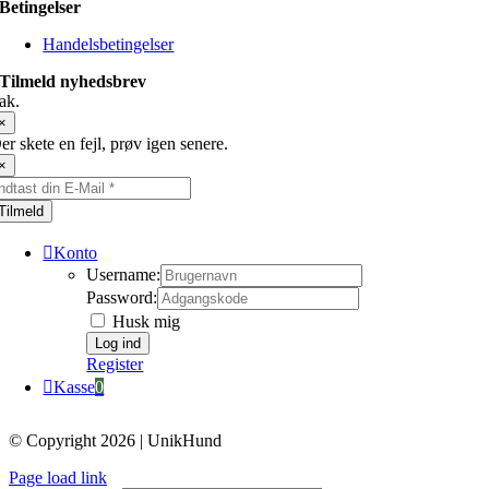
Betingelser
Handelsbetingelser
Tilmeld nyhedsbrev
ak.
×
er skete en fejl, prøv igen senere.
×
Tilmeld
Konto
Username:
Password:
Husk mig
Register
Kasse
0
© Copyright 2026 | UnikHund
Page load link