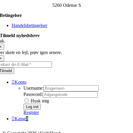
5260 Odense S
Betingelser
Handelsbetingelser
Tilmeld nyhedsbrev
ak.
×
er skete en fejl, prøv igen senere.
×
Tilmeld
Konto
Username:
Password:
Husk mig
Register
Kasse
0