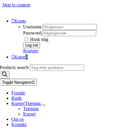
Skip to content
Konto
Username:
Password:
Husk mig
Register
Kasse
0
Products search
Toggle Navigation
Forside
Butik
Kurser/Træning
Træning
Kurser
Om os
Kontakt