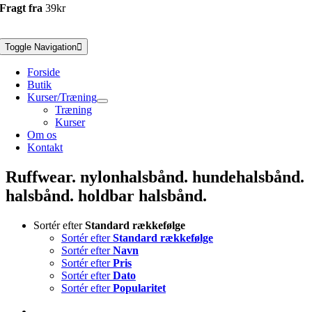
Fragt fra
39kr
Toggle Navigation
Forside
Butik
Kurser/Træning
Træning
Kurser
Om os
Kontakt
Ruffwear. nylonhalsbånd. hundehalsbånd.
halsbånd. holdbar halsbånd.
Sortér efter
Standard rækkefølge
Sortér efter
Standard rækkefølge
Sortér efter
Navn
Sortér efter
Pris
Sortér efter
Dato
Sortér efter
Popularitet