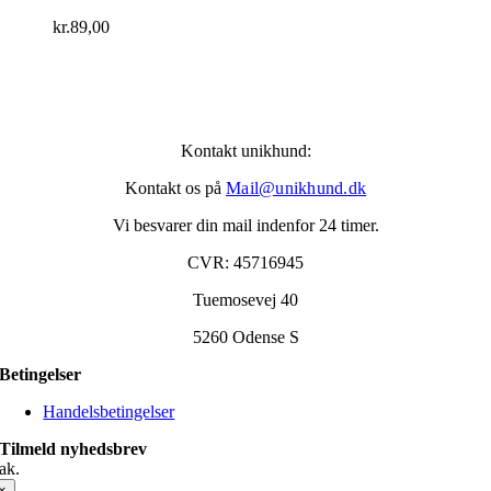
kr.
89,00
Kontakt unikhund:
Kontakt os på
Mail@unikhund.dk
Vi besvarer din mail indenfor 24 timer.
CVR: 45716945
Tuemosevej 40
5260 Odense S
Betingelser
Handelsbetingelser
Tilmeld nyhedsbrev
ak.
×