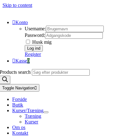
Skip to content
Konto
Username:
Password:
Husk mig
Register
Kasse
0
Products search
Toggle Navigation
Forside
Butik
Kurser/Træning
Træning
Kurser
Om os
Kontakt