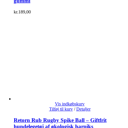
gummi
kr.
189,00
Vis indkøbskurv
Tilføj til kurv
/
Detaljer
Retorn Rub Rugby Spike Ball – Giftfrit
hundelegetøj af økologisk harpiks