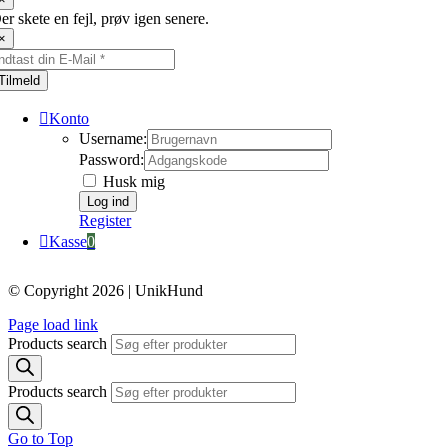
er skete en fejl, prøv igen senere.
×
Tilmeld
Konto
Username:
Password:
Husk mig
Register
Kasse
0
© Copyright 2026 | UnikHund
Page load link
Products search
Products search
Go to Top