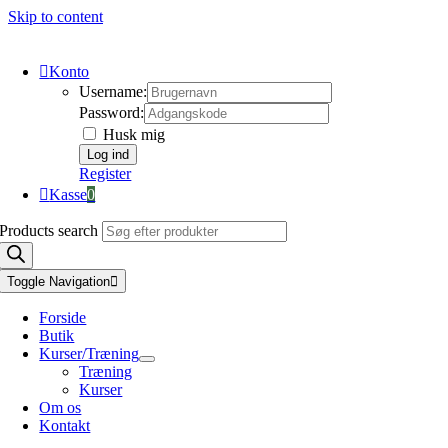
Skip to content
Konto
Username:
Password:
Husk mig
Register
Kasse
0
Products search
Toggle Navigation
Forside
Butik
Kurser/Træning
Træning
Kurser
Om os
Kontakt