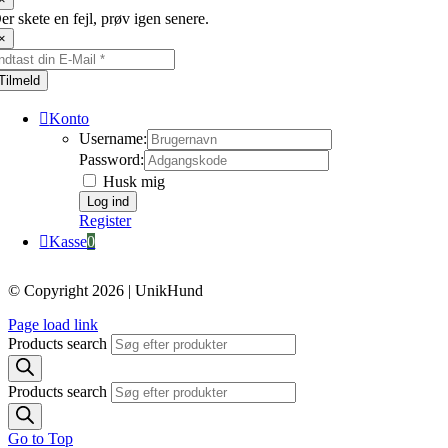
er skete en fejl, prøv igen senere.
×
Tilmeld
Konto
Username:
Password:
Husk mig
Register
Kasse
0
© Copyright 2026 | UnikHund
Page load link
Products search
Products search
Go to Top