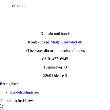
kr.
89,00
Kontakt unikhund:
Kontakt os på
Mail@unikhund.dk
Vi besvarer din mail indenfor 24 timer.
CVR: 45716945
Tuemosevej 40
5260 Odense S
Betingelser
Handelsbetingelser
Tilmeld nyhedsbrev
ak.
×