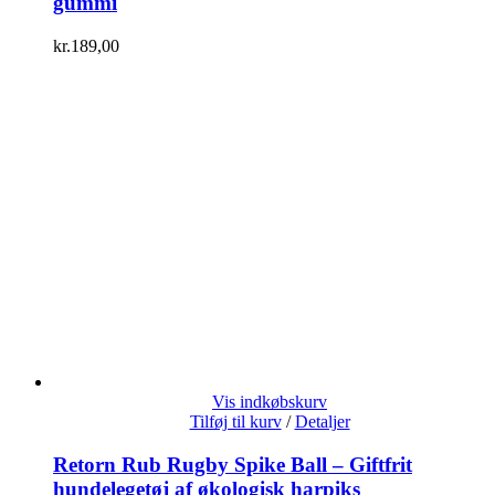
gummi
kr.
189,00
Vis indkøbskurv
Tilføj til kurv
/
Detaljer
Retorn Rub Rugby Spike Ball – Giftfrit
hundelegetøj af økologisk harpiks