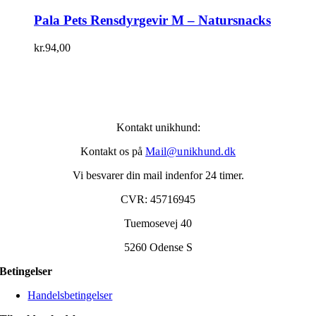
Pala Pets Rensdyrgevir M – Natursnacks
kr.
94,00
Kontakt unikhund:
Kontakt os på
Mail@unikhund.dk
Vi besvarer din mail indenfor 24 timer.
CVR: 45716945
Tuemosevej 40
5260 Odense S
Betingelser
Handelsbetingelser