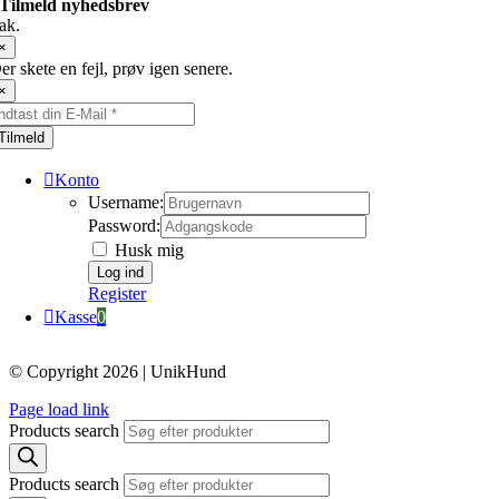
Tilmeld nyhedsbrev
ak.
×
er skete en fejl, prøv igen senere.
×
Tilmeld
Konto
Username:
Password:
Husk mig
Register
Kasse
0
© Copyright 2026 | UnikHund
Page load link
Products search
Products search