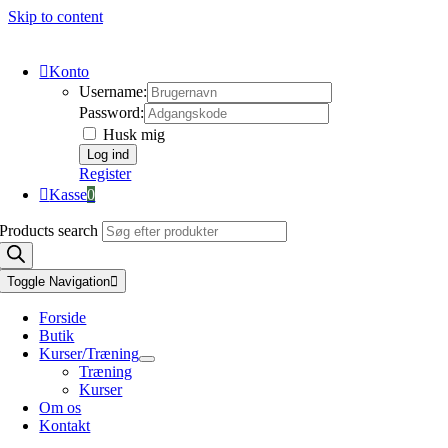
Skip to content
Konto
Username:
Password:
Husk mig
Register
Kasse
0
Products search
Toggle Navigation
Forside
Butik
Kurser/Træning
Træning
Kurser
Om os
Kontakt