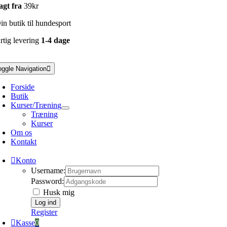
agt fra
39kr
n butik til hundesport
rtig levering
1-4 dage
oggle Navigation
Forside
Butik
Kurser/Træning
Træning
Kurser
Om os
Kontakt
Konto
Username:
Password:
Husk mig
Register
Kasse
0