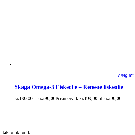
Vælg mul
Skaga Omega-3 Fiskeolie – Reneste fiskeolie
kr.
199,00
–
kr.
299,00
Prisinterval: kr.199,00 til kr.299,00
ntakt unikhund: