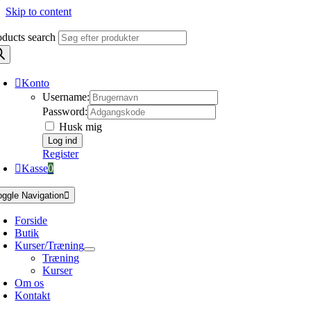
Skip to content
oducts search
Konto
Username:
Password:
Husk mig
Register
Kasse
0
oggle Navigation
Forside
Butik
Kurser/Træning
Træning
Kurser
Om os
Kontakt