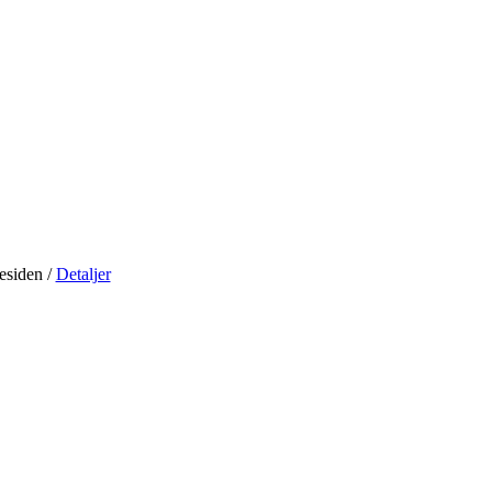
residen
/
Detaljer