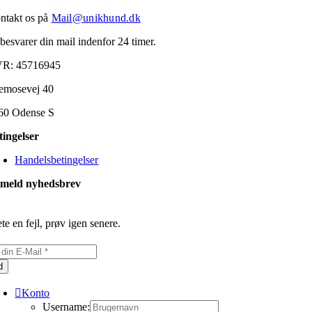
ntakt os på
Mail@unikhund.dk
 besvarer din mail indenfor 24 timer.
R: 45716945
emosevej 40
60 Odense S
tingelser
Handelsbetingelser
lmeld nyhedsbrev
te en fejl, prøv igen senere.
d
Konto
Username: