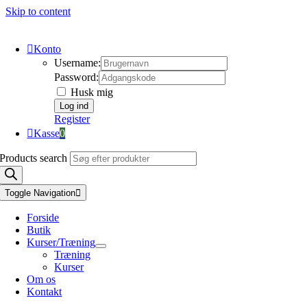
Skip to content
Konto
Username:
Password:
Husk mig
Register
Kasse
0
Products search
Toggle Navigation
Forside
Butik
Kurser/Træning
Træning
Kurser
Om os
Kontakt