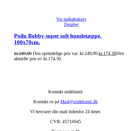
Vis indkøbskurv
Detaljer
Poilu Bobby super soft hundetæppe.
100x70cm.
kr.
249,00
Den oprindelige pris var: kr.249,00.
kr.
174,30
Den
aktuelle pris er: kr.174,30.
Kontakt unikhund:
Kontakt os på
Mail@unikhund.dk
Vi besvarer din mail indenfor 24 timer.
CVR: 45716945