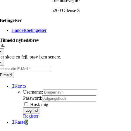
Tuemosevej 40
5260 Odense S
Betingelser
Handelsbetingelser
Tilmeld nyhedsbrev
ak.
×
er skete en fejl, prøv igen senere.
×
Tilmeld
Konto
Username:
Password:
Husk mig
Register
Kasse
0