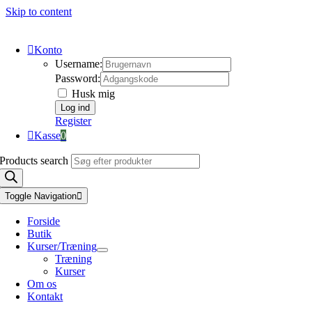
Skip to content
Konto
Username:
Password:
Husk mig
Register
Kasse
0
Products search
Toggle Navigation
Forside
Butik
Kurser/Træning
Træning
Kurser
Om os
Kontakt