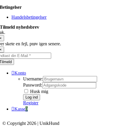
Betingelser
Handelsbetingelser
Tilmeld nyhedsbrev
ak.
×
er skete en fejl, prøv igen senere.
×
Tilmeld
Konto
Username:
Password:
Husk mig
Register
Kasse
0
© Copyright 2026 | UnikHund