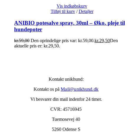
Vis indkøbskurv
Tilføj til kurv
/
Detaljer
ANIBIO potesalve spray. 30ml – Øko. pleje til
hundepoter
kr.
59,00
Den oprindelige pris var: kr.59,00.
kr.
29,50
Den
aktuelle pris er: kr.29,50.
Kontakt unikhund:
Kontakt os på
Mail@unikhund.dk
Vi besvarer din mail indenfor 24 timer.
CVR: 45716945
Tuemosevej 40
5260 Odense S