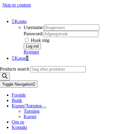
Skip to content
Konto
Username:
Password:
Husk mig
Register
Kasse
0
Products search
Toggle Navigation
Forside
Butik
Kurser/Træning
Træning
Kurser
Om os
Kontakt