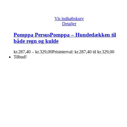
Vis indkøbskurv
Detaljer
Pomppa PersusPomppa – Hundedækken til
både regn og kulde
kr.
287,40
–
kr.
329,00
Prisinterval: kr.287,40 til kr.329,00
Tilbud!