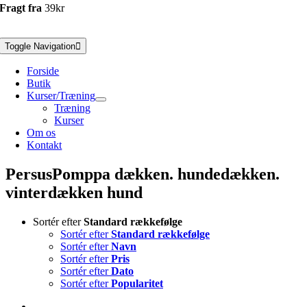
Fragt fra
39kr
Toggle Navigation
Forside
Butik
Kurser/Træning
Træning
Kurser
Om os
Kontakt
PersusPomppa dækken. hundedækken.
vinterdækken hund
Sortér efter
Standard rækkefølge
Sortér efter
Standard rækkefølge
Sortér efter
Navn
Sortér efter
Pris
Sortér efter
Dato
Sortér efter
Popularitet